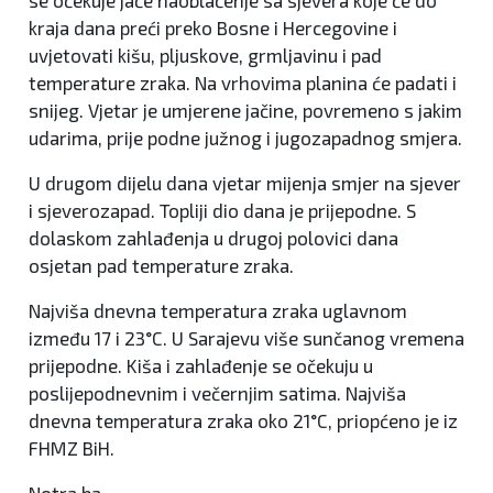
se očekuje jače naoblačenje sa sjevera koje će do
kraja dana preći preko Bosne i Hercegovine i
uvjetovati kišu, pljuskove, grmljavinu i pad
temperature zraka. Na vrhovima planina će padati i
snijeg. Vjetar je umjerene jačine, povremeno s jakim
udarima, prije podne južnog i jugozapadnog smjera.
U drugom dijelu dana vjetar mijenja smjer na sjever
i sjeverozapad. Topliji dio dana je prijepodne. S
dolaskom zahlađenja u drugoj polovici dana
osjetan pad temperature zraka.
Najviša dnevna temperatura zraka uglavnom
između 17 i 23°C. U Sarajevu više sunčanog vremena
prijepodne. Kiša i zahlađenje se očekuju u
poslijepodnevnim i večernjim satima. Najviša
dnevna temperatura zraka oko 21°C, priopćeno je iz
FHMZ BiH.