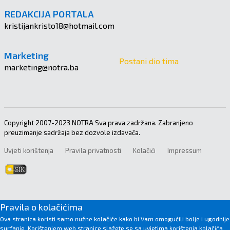
REDAKCIJA PORTALA
kristijankristo18@hotmail.com
Marketing
Postani dio tima
marketing@notra.ba
Copyright 2007-2023 NOTRA Sva prava zadržana. Zabranjeno
preuzimanje sadržaja bez dozvole izdavača.
Uvjeti korištenja
Pravila privatnosti
Kolačići
Impressum
Pravila o kolačićima
Ova stranica koristi samo nužne kolačiće kako bi Vam omogućili bolje i ugodnije
surfanje. Korištenjem web stranice slažete se sa uvjetima korištenja kolačića.