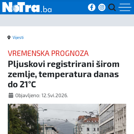
Početna
Vijesti
Vijesti
VREMENSKA PROGNOZA
Sport
Pljuskovi registrirani širom
zemlje, temperatura danas
Kultura
do 21°C
Crna
Objavljeno: 12.Svi.2026.
kronika
Politika
Zanimljivosti