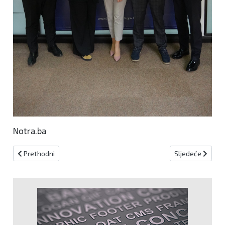
Notra.ba
Prethodni članak: Pljuskovi registrirani širom zemlje, temperatur
Sljedeći članak:
Prethodni
Sljedeće