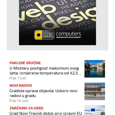
PAKLENE VRUĆINE
U Mostaru postignut maksimum ovog
ljeta: Izmjerena temperatura od 42,3
stupnja Celzijeva
Prije 7 sati
NOVI RADOVI
Gradska uprava objavila: Uskoro novi
radovi u gradu
Prije 14 sati
ZNAČAJNO ZA GRAD
Grad Novi Travnik dobio prvi izravni EU