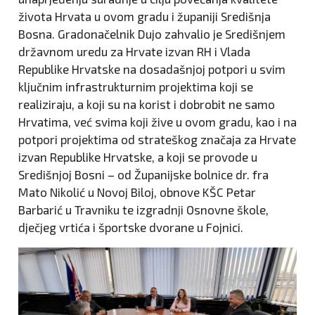
života Hrvata u ovom gradu i županiji Središnja
Bosna. Gradonačelnik Dujo zahvalio je Središnjem
državnom uredu za Hrvate izvan RH i Vlada
Republike Hrvatske na dosadašnjoj potpori u svim
ključnim infrastrukturnim projektima koji se
realiziraju, a koji su na korist i dobrobit ne samo
Hrvatima, već svima koji žive u ovom gradu, kao i na
potpori projektima od strateškog značaja za Hrvate
izvan Republike Hrvatske, a koji se provode u
Središnjoj Bosni – od Županijske bolnice dr. fra
Mato Nikolić u Novoj Biloj, obnove KŠC Petar
Barbarić u Travniku te izgradnji Osnovne škole,
dječjeg vrtića i športske dvorane u Fojnici.