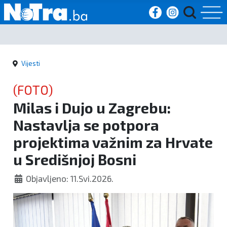
Početna
Vijesti
Vijesti
(FOTO)
Sport
Milas i Dujo u Zagrebu:
Nastavlja se potpora
Kultura
projektima važnim za Hrvate
Crna
u Središnjoj Bosni
kronika
Objavljeno: 11.Svi.2026.
Politika
Zanimljivosti