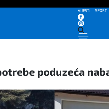
VIJESTI
SPORT
potrebe poduzeća naba