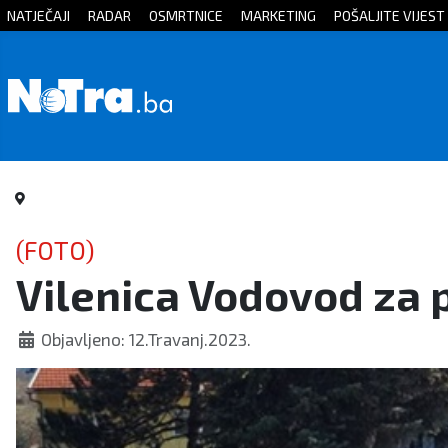
NATJEČAJI
RADAR
OSMRTNICE
MARKETING
POŠALJITE VIJEST
Početna
Vijesti
Sport
Kultura
(FOTO)
Vilenica Vodovod za 
Crna
kronika
Objavljeno: 12.Travanj.2023.
Politika
Zanimljivosti