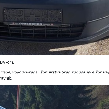
 PDV-om.
rivrede, vodoprivrede i šumarstva Srednjobosanske župani
ravnik.