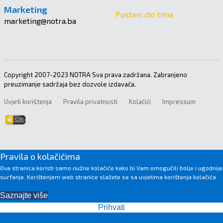
Marketing
Postani dio tima
marketing@notra.ba
Copyright 2007-2023 NOTRA Sva prava zadržana. Zabranjeno
preuzimanje sadržaja bez dozvole izdavača.
Uvjeti korištenja
Pravila privatnosti
Kolačići
Impressum
Pravila o kolačićima
Ova stranica koristi samo nužne kolačiće kako bi Vam omogućili bolje i ugodnije
surfanje. Korištenjem web stranice slažete se sa uvjetima korištenja kolačića.
Saznajte više
Prihvati