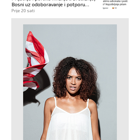
Bosni uz odoboravanje i potporu
počinitelju
Prije 20 sati