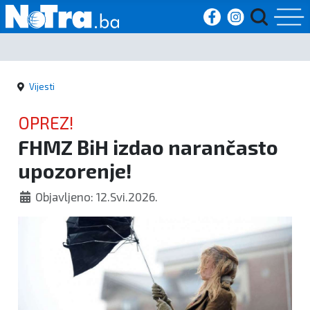
Početna
Vijesti
Vijesti
OPREZ!
Sport
FHMZ BiH izdao narančasto
upozorenje!
Kultura
Objavljeno: 12.Svi.2026.
Crna
kronika
Politika
Zanimljivosti