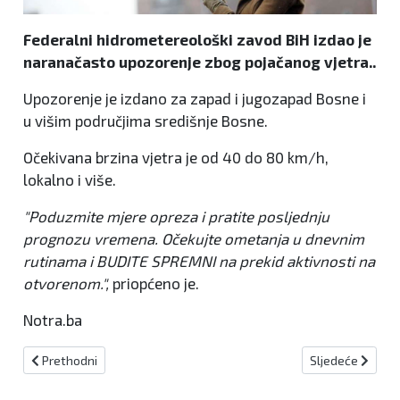
Federalni hidrometereološki zavod BiH izdao je
naranačasto upozorenje zbog pojačanog vjetra..
Upozorenje je izdano za zapad i jugozapad Bosne i
u višim područjima središnje Bosne.
Očekivana brzina vjetra je od 40 do 80 km/h,
lokalno i više.
"Poduzmite mjere opreza i pratite posljednju
prognozu vremena. Očekujte ometanja u dnevnim
rutinama i BUDITE SPREMNI na prekid aktivnosti na
otvorenom.",
priopćeno je.
Notra.ba
Prethodni članak: Radarske kontrole za 12. svibnja
Sljedeći članak:
Prethodni
Sljedeće