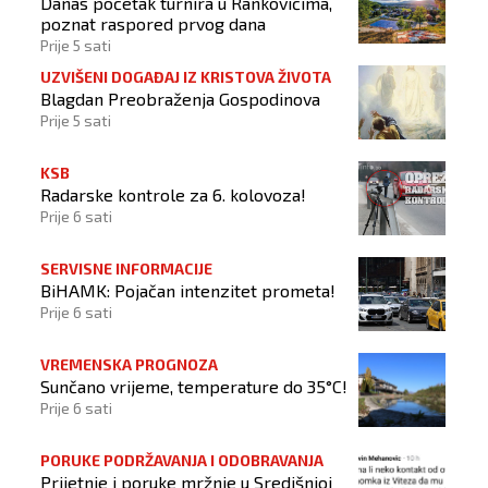
Danas početak turnira u Rankovićima,
poznat raspored prvog dana
Prije 5 sati
UZVIŠENI DOGAĐAJ IZ KRISTOVA ŽIVOTA
Blagdan Preobraženja Gospodinova
Prije 5 sati
KSB
Radarske kontrole za 6. kolovoza!
Prije 6 sati
SERVISNE INFORMACIJE
BiHAMK: Pojačan intenzitet prometa!
Prije 6 sati
VREMENSKA PROGNOZA
Sunčano vrijeme, temperature do 35°C!
Prije 6 sati
PORUKE PODRŽAVANJA I ODOBRAVANJA
Prijetnje i poruke mržnje u Središnjoj