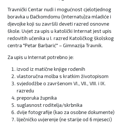
Travnički Centar nudi i mogućnost cjelotjednog
boravka u Đačkomdomu (Internatu)za mladiće i
djevojke koji su završili deveti razred osnovne
škole. Uvjet za upis u katolički Internat jest upis
redovitih učenika u I. razred Katoličkog školskog
centra "Petar Barbarić" – Gimnazija Travnik.
Za upis u Internat potrebno je:
izvod iz matične knjige rođenih
vlastoručna molba s kratkim životopisom
svjedodžbe o završenom VI., VII., VIII. i IX.
razredu
preporuka župnika
suglasnost roditelja/skrbnika
dvije fotografije (kao za osobne dokumente)
liječničko uvjerenje (ne starije od 6 mjeseci)