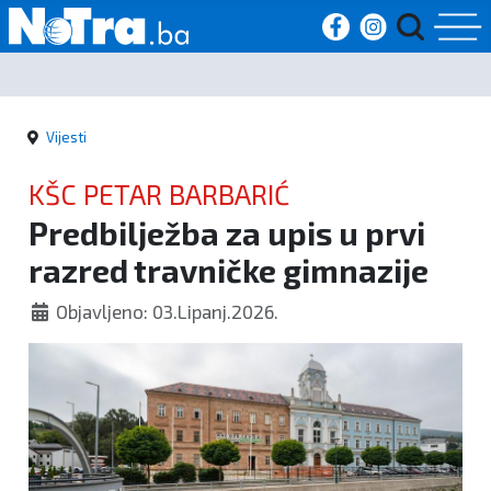
Početna
Vijesti
Vijesti
KŠC PETAR BARBARIĆ
Sport
Predbilježba za upis u prvi
razred travničke gimnazije
Kultura
Objavljeno: 03.Lipanj.2026.
Crna
kronika
Politika
Zanimljivosti