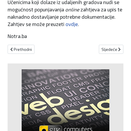
Učenicima koji dolaze iz udaljenih gradova nudi se
mogućnost popunjavanja
online
zahtjeva za upis te
naknadno dostavljanje potrebne dokumentacije.
Zahtjev se može preuzeti
ovdje
.
Notra.ba
Prethodni članak: Održana radionica o institucionalnim modelima za
Sljedeći članak:
Prethodni
Sljedeće