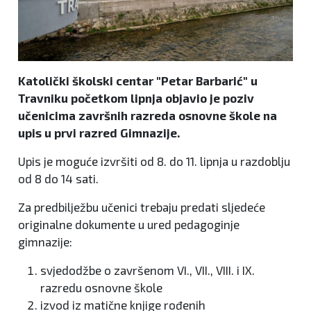
Katolički školski centar "Petar Barbarić" u
Travniku početkom lipnja objavio je poziv
učenicima završnih razreda osnovne škole na
upis u prvi razred Gimnazije.
Upis je moguće izvršiti od 8. do 11. lipnja u razdoblju
od 8 do 14 sati.
Za predbilježbu učenici trebaju predati sljedeće
originalne dokumente u ured pedagoginje
gimnazije:
svjedodžbe o završenom VI., VII., VIII. i IX.
razredu osnovne škole
izvod iz matične knjige rođenih