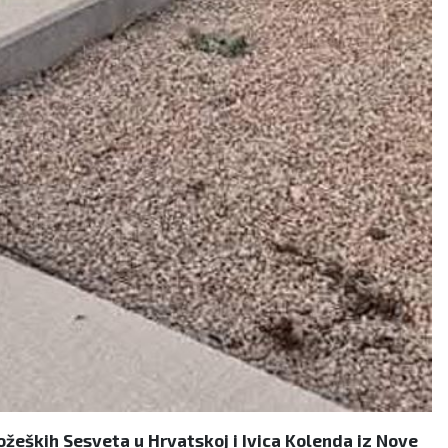
Požeških Sesveta u Hrvatskoj i Ivica Kolenda iz Nove