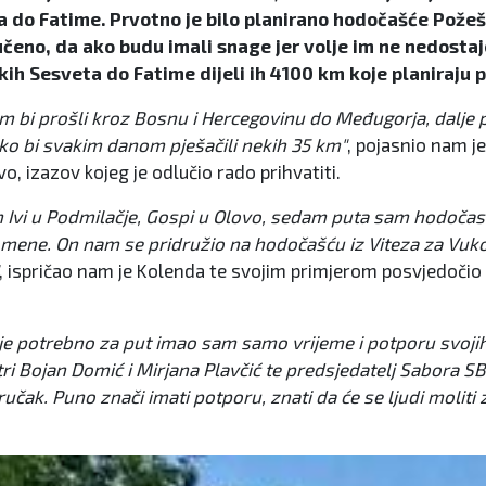
ta do Fatime. Prvotno je bilo planirano hodočašće Pož
eno, da ako budu imali snage jer volje im ne nedostaj
ih Sesveta do Fatime dijeli ih 4100 km koje planiraju pr
tim bi prošli kroz Bosnu i Hercegovinu do Međugorja, dalje
ako bi svakim danom pješačili nekih 35 km"
, pojasnio nam j
, izazov kojeg je odlučio rado prihvatiti.
 Ivi u Podmilačje, Gospi u Olovo, sedam puta sam hodoča
mene. On nam se pridružio na hodočašću iz Viteza za Vukov
, ispričao nam je Kolenda te svojim primjerom posvjedočio 
je potrebno za put imao sam samo vrijeme i potporu svojih
Bojan Domić i Mirjana Plavčić te predsjedatelj Sabora SBŽ Dr
ručak. Puno znači imati potporu, znati da će se ljudi moliti 