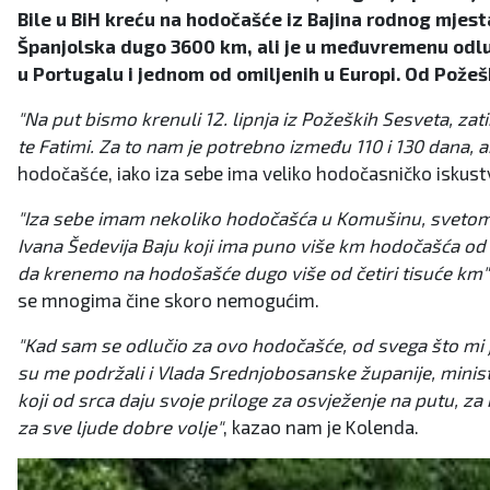
Bile u BiH kreću na hodočašće iz Bajina rodnog mjes
Španjolska dugo 3600 km, ali je u međuvremenu odluč
u Portugalu i jednom od omiljenih u Europi. Od Požešk
"Na put bismo krenuli 12. lipnja iz Požeških Sesveta, za
te Fatimi. Za to nam je potrebno između 110 i 130 dana, 
hodočašće, iako iza sebe ima veliko hodočasničko iskustvo
"Iza sebe imam nekoliko hodočašća u Komušinu, svetom
Ivana Šedevija Baju koji ima puno više km hodočašća od 
da krenemo na hodošašće dugo više od četiri tisuće km"
se mnogima čine skoro nemogućim.
"Kad sam se odlučio za ovo hodočašće, od svega što mi 
su me podržali i Vlada Srednjobosanske županije, ministri 
koji od srca daju svoje priloge za osvježenje na putu, za 
za sve ljude dobre volje"
, kazao nam je Kolenda.