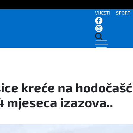
VIJESTI
SPORT
ešice kreće na hodoča
4 mjeseca izazova..