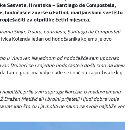
eške Sesvete, Hrvatska – Santiago de Compostela,
e, hodočašće završe u Fatimi, marijanskom svetištu
opješačiti za otprilike četiri mjeseca.
 prema Sinju, Trsatu, Lourdesu, Santiago de Composteli
e Ivica Kolenda jedan od hodočasnika kojemu je ovo
stio u Vukovar. Na jednom od hodočašća sam upoznao
ar. Družeći se i zajedno hodočasteći došli smo na ideju
da tamo gdje ima volje nađe se i načina za pothvate koji
 najbližih, prije svih supruge Narcise. U međuvremenu
ažen Matišić ali i brojni prijatelji i ljudi dobre volje
za vas kao što ću i ja moliti ne samo za svoje najbliže već