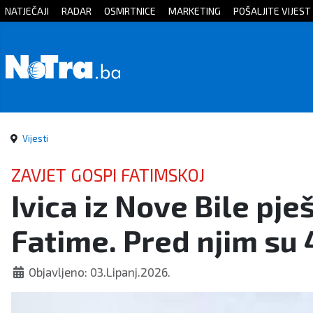
NATJEČAJI
RADAR
OSMRTNICE
MARKETING
POŠALJITE VIJEST
Početna
Vijesti
Sport
Vijesti
Kultura
ZAVJET GOSPI FATIMSKOJ
Ivica iz Nove Bile pj
Crna
Fatime. Pred njim su 
kronika
Politika
Objavljeno: 03.Lipanj.2026.
Zanimljivosti