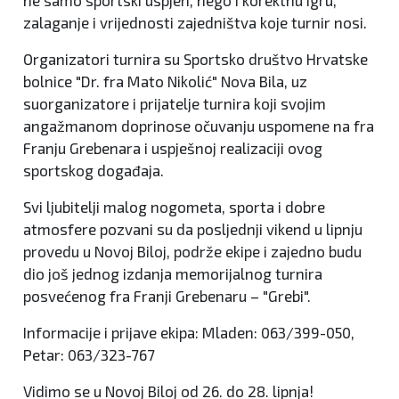
zalaganje i vrijednosti zajedništva koje turnir nosi.
Organizatori turnira su Sportsko društvo Hrvatske
bolnice "Dr. fra Mato Nikolić" Nova Bila, uz
suorganizatore i prijatelje turnira koji svojim
angažmanom doprinose očuvanju uspomene na fra
Franju Grebenara i uspješnoj realizaciji ovog
sportskog događaja.
Svi ljubitelji malog nogometa, sporta i dobre
atmosfere pozvani su da posljednji vikend u lipnju
provedu u Novoj Biloj, podrže ekipe i zajedno budu
dio još jednog izdanja memorijalnog turnira
posvećenog fra Franji Grebenaru – "Grebi".
Informacije i prijave ekipa: Mladen: 063/399-050,
Petar: 063/323-767
Vidimo se u Novoj Biloj od 26. do 28. lipnja!