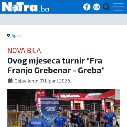
Početna
Sport
Vijesti
NOVA BILA
Sport
Ovog mjeseca turnir "Fra
Franjo Grebenar - Greba"
Kultura
Objavljeno: 01.Lipanj.2026.
Crna
kronika
Politika
Zanimljivosti