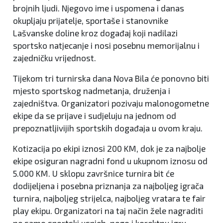
brojnih ljudi. Njegovo ime i uspomena i danas
okupljaju prijatelje, sportaše i stanovnike
Lašvanske doline kroz događaj koji nadilazi
sportsko natjecanje i nosi posebnu memorijalnu i
zajedničku vrijednost.
Tijekom tri turnirska dana Nova Bila će ponovno biti
mjesto sportskog nadmetanja, druženja i
zajedništva. Organizatori pozivaju malonogometne
ekipe da se prijave i sudjeluju na jednom od
prepoznatljivijih sportskih događaja u ovom kraju.
Kotizacija po ekipi iznosi 200 KM, dok je za najbolje
ekipe osiguran nagradni fond u ukupnom iznosu od
5.000 KM. U sklopu završnice turnira bit će
dodijeljena i posebna priznanja za najboljeg igrača
turnira, najboljeg strijelca, najboljeg vratara te fair
play ekipu. Organizatori na taj način žele nagraditi
ne samo sportski uspjeh, nego i korektnu igru,