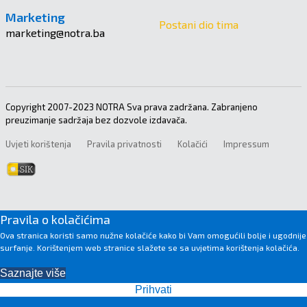
Marketing
Postani dio tima
marketing@notra.ba
Copyright 2007-2023 NOTRA Sva prava zadržana. Zabranjeno
preuzimanje sadržaja bez dozvole izdavača.
Uvjeti korištenja
Pravila privatnosti
Kolačići
Impressum
Pravila o kolačićima
Ova stranica koristi samo nužne kolačiće kako bi Vam omogućili bolje i ugodnije
surfanje. Korištenjem web stranice slažete se sa uvjetima korištenja kolačića.
Saznajte više
Prihvati