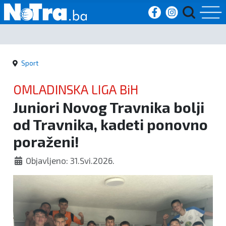
Početna
Sport
Vijesti
OMLADINSKA LIGA BiH
Sport
Juniori Novog Travnika bolji
od Travnika, kadeti ponovno
Kultura
poraženi!
Crna
Objavljeno: 31.Svi.2026.
kronika
Politika
Zanimljivosti