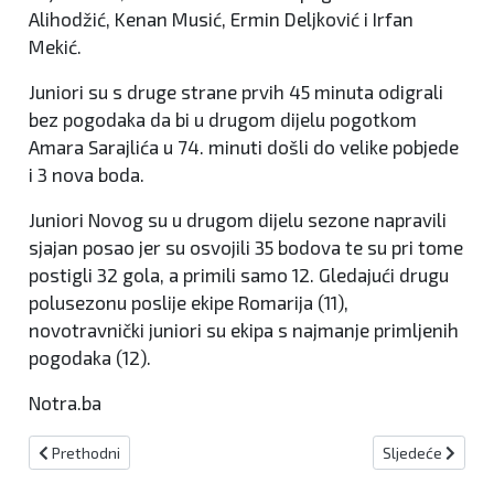
Alihodžić, Kenan Musić, Ermin Deljković i Irfan
Mekić.
Juniori su s druge strane prvih 45 minuta odigrali
bez pogodaka da bi u drugom dijelu pogotkom
Amara Sarajlića u 74. minuti došli do velike pobjede
i 3 nova boda.
Juniori Novog su u drugom dijelu sezone napravili
sjajan posao jer su osvojili 35 bodova te su pri tome
postigli 32 gola, a primili samo 12. Gledajući drugu
polusezonu poslije ekipe Romarija (11),
novotravnički juniori su ekipa s najmanje primljenih
pogodaka (12).
Notra.ba
Prethodni članak: Ovog mjeseca turnir "Fra Franjo Grebenar - Greb
Sljedeći članak:
Prethodni
Sljedeće