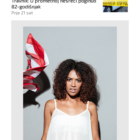
Travnik: U prometnoj nesreći poginuo
82-godišnjak
Prije 21 sat