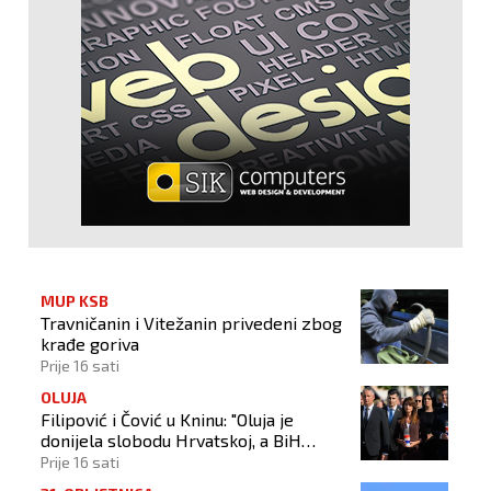
MUP KSB
Travničanin i Vitežanin privedeni zbog
krađe goriva
Prije 16 sati
OLUJA
Filipović i Čović u Kninu: "Oluja je
donijela slobodu Hrvatskoj, a BiH
otvorila put prema miru!"
Prije 16 sati