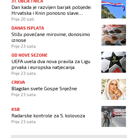
31. OBLJETNICA
Dan kada je razvijen barjak pobjede:
Hrvatska i Knin ponosno slave
obljetnicu Oluje
Prije 20 sati
DANAS ISPLATA
Stižu povećane mirovine, donosimo
iznose
Prije 23 sata
OD NOVE SEZONE
UEFA uvela dva nova pravila za Ligu
prvaka i europska natjecanja
Prije 23 sata
CRKVA
Blagdan svete Gospe Snježne
Prije 23 sata
KSB
Radarske kontrole za 5. kolovoza
Prije 23 sata