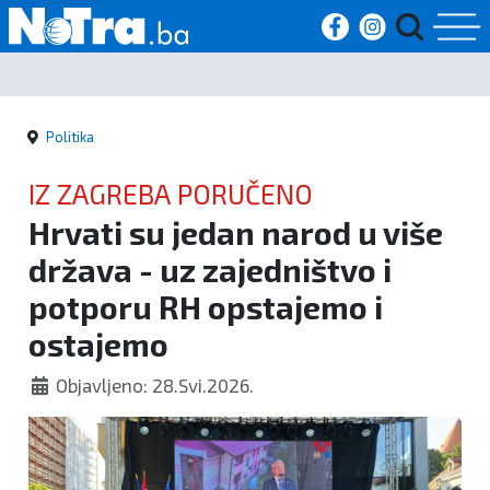
Početna
Politika
Vijesti
IZ ZAGREBA PORUČENO
Sport
Hrvati su jedan narod u više
država - uz zajedništvo i
Kultura
potporu RH opstajemo i
Crna
ostajemo
kronika
Objavljeno: 28.Svi.2026.
Politika
Zanimljivosti