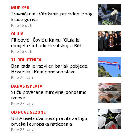
MUP KSB
Travničanin i Vitežanin privedeni zbog
krađe goriva
Prije 16 sati
OLUJA
Filipović i Čović u Kninu: "Oluja je
donijela slobodu Hrvatskoj, a BiH
otvorila put prema miru!"
Prije 16 sati
31. OBLJETNICA
Dan kada je razvijen barjak pobjede:
Hrvatska i Knin ponosno slave
obljetnicu Oluje
Prije 20 sati
DANAS ISPLATA
Stižu povećane mirovine, donosimo
iznose
Prije 23 sata
OD NOVE SEZONE
UEFA uvela dva nova pravila za Ligu
prvaka i europska natjecanja
Prije 23 sata