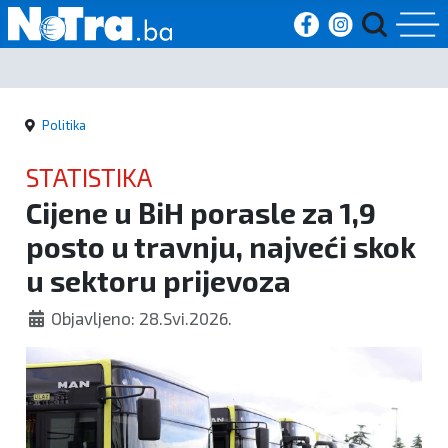
Početna
Politika
Vijesti
STATISTIKA
Sport
Cijene u BiH porasle za 1,9
posto u travnju, najveći skok
Kultura
u sektoru prijevoza
Crna
Objavljeno: 28.Svi.2026.
kronika
Politika
Zanimljivosti