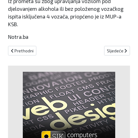
Iz prometa su zbog upravljanja vozilom pod
djelovanjem alkohola ili bez položenog vozačkog
ispita isključena 4 vozača, priopćeno je iz MUP-a
KSB.
Notra.ba
Prethodni članak: Središnja Bosna: Kod 43-godišnjaka pronađena
Sljedeći članak: 
Prethodni
Sljedeće