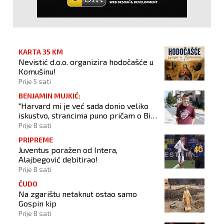
KARTA 35 KM
Nevistić d.o.o. organizira hodočašće u
Komušinu!
Prije 5 sati
BENJAMIN MUJKIĆ:
"Harvard mi je već sada donio veliko
iskustvo, strancima puno pričam o BiH
i Novom Travniku"
Prije 8 sati
PRIPREME
Juventus poražen od Intera,
Alajbegović debitirao!
Prije 8 sati
ČUDO
Na zgarištu netaknut ostao samo
Gospin kip
Prije 8 sati