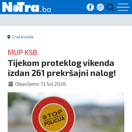
Početna
Crna kronika
Vijesti
MUP KSB
Sport
Tijekom proteklog vikenda
izdan 261 prekršajni nalog!
Kultura
Objavljeno: 13.Svi.2026.
Crna
kronika
Politika
Zanimljivosti