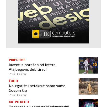
PRIPREME
Juventus poražen od Intera,
Alajbegović debitirao!
Prije 3 sata
ČUDO
Na zgarištu netaknut ostao samo
Gospin kip
Prije 3 sata
XX. PO REDU
Odabrane skladbe za Međunarodni