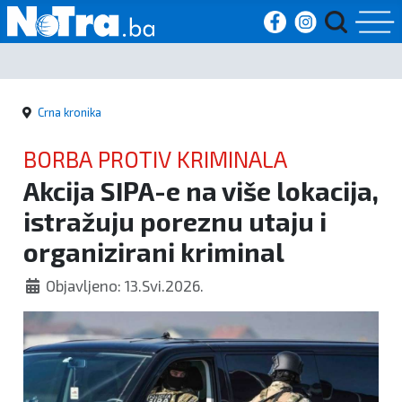
Početna
Crna kronika
Vijesti
BORBA PROTIV KRIMINALA
Sport
Akcija SIPA-e na više lokacija,
istražuju poreznu utaju i
Kultura
organizirani kriminal
Crna
Objavljeno: 13.Svi.2026.
kronika
Politika
Zanimljivosti