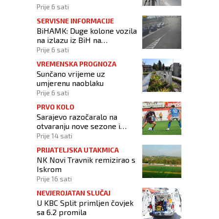
Prije 6 sati
SERVISNE INFORMACIJE
BiHAMK: Duge kolone vozila
na izlazu iz BiH na
graničnim prijelazima!
Prije 6 sati
VREMENSKA PROGNOZA
Sunčano vrijeme uz
umjerenu naoblaku
Prije 6 sati
PRVO KOLO
Sarajevo razočaralo na
otvaranju nove sezone i
osvojilo samo bod u
Prije 14 sati
Vrapčićima
PRIJATELJSKA UTAKMICA
NK Novi Travnik remizirao s
Iskrom
Prije 16 sati
NEVJEROJATAN SLUČAJ
U KBC Split primljen čovjek
sa 6.2 promila