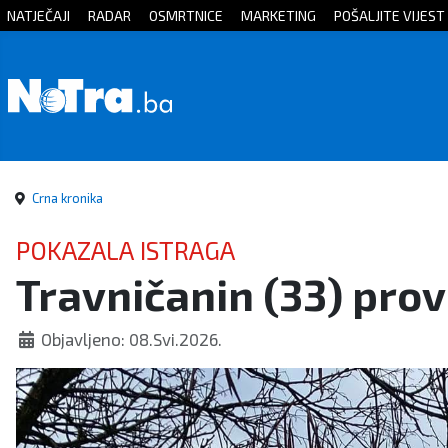
NATJEČAJI
RADAR
OSMRTNICE
MARKETING
POŠALJITE VIJEST
Početna
Vijesti
Sport
Crna kronika
Kultura
POKAZALA ISTRAGA
Travničanin (33) prov
Crna
kronika
Objavljeno: 08.Svi.2026.
Politika
Zanimljivosti