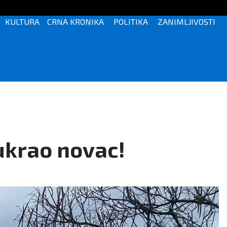
KULTURA
CRNA KRONIKA
POLITIKA
ZANIMLJIVOSTI
 ukrao novac!