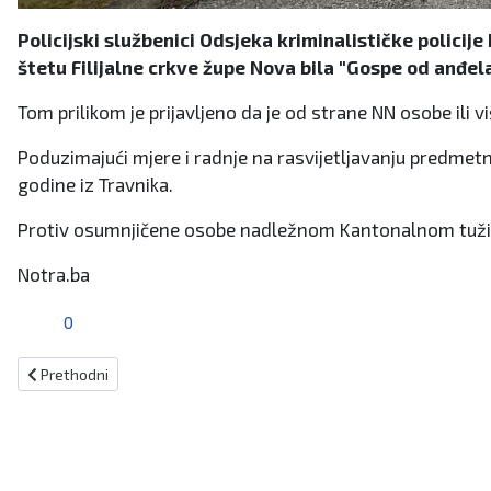
Policijski službenici Odsjeka kriminalističke policije
štetu Filijalne crkve župe Nova bila "Gospe od anđela
Tom prilikom je prijavljeno da je od strane NN osobe ili
Poduzimajući mjere i radnje na rasvijetljavanju predmetno
godine iz Travnika.
Protiv osumnjičene osobe nadležnom Kantonalnom tužitelj
Notra.ba
0
Prethodni članak: Osnovna škola u Središnjoj Bosni zaprimila lažnu 
Prethodni