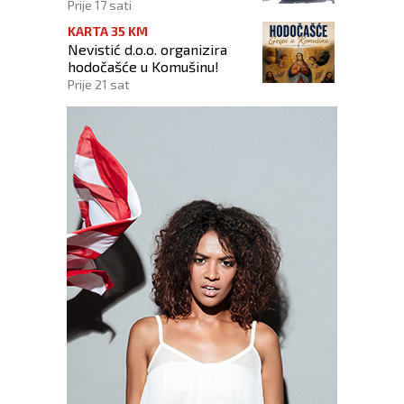
Prije 17 sati
KARTA 35 KM
Nevistić d.o.o. organizira
hodočašće u Komušinu!
Prije 21 sat