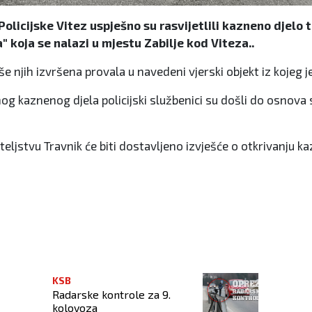
 Policijske Vitez uspješno su rasvijetlili kazneno djelo 
" koja se nalazi u mjestu Zabilje kod Viteza..
 više njih izvršena provala u navedeni vjerski objekt iz ko
g kaznenog djela policijski službenici su došli do osnova s
stvu Travnik će biti dostavljeno izvješće o otkrivanju ka
dojavu prijetećeg sadržaja!
KSB
Radarske kontrole za 9.
kolovoza