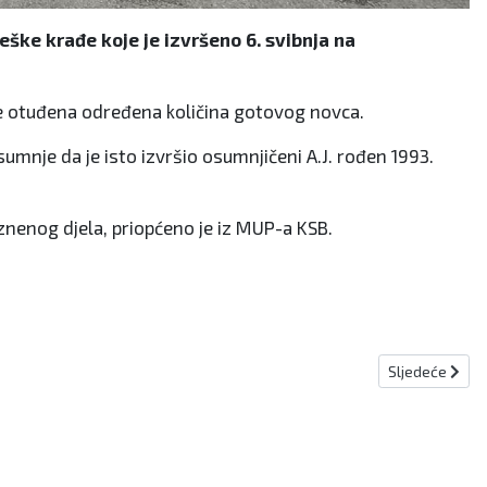
teške krađe koje je izvršeno 6. svibnja na
jeg je otuđena određena količina gotovog novca.
umnje da je isto izvršio osumnjičeni A.J. rođen 1993.
znenog djela, priopćeno je iz MUP-a KSB.
Sljedeći člana
Sljedeće