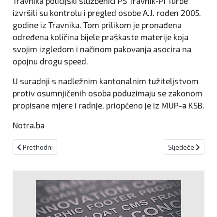
Travnika policijski službenici PS Travnik-PI Turbe
izvršili su kontrolu i pregled osobe A.J. rođen 2005.
godine iz Travnika. Tom prilikom je pronađena
određena količina bijele praškaste materije koja
svojim izgledom i načinom pakovanja asocira na
opojnu drogu speed.
U suradnji s nadležnim kantonalnim tužiteljstvom
protiv osumnjičenih osoba poduzimaju se zakonom
propisane mjere i radnje, priopćeno je iz MUP-a KSB.
Notra.ba
Prethodni članak: Travničanin (33) provalio u crkvu u Vitezu i ukra
Sljedeći članak
Prethodni
Sljedeće