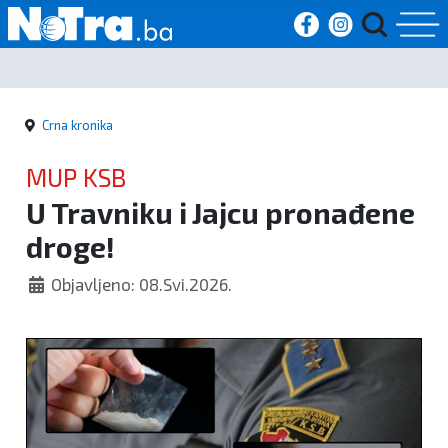
Početna
Crna kronika
Vijesti
MUP KSB
Sport
U Travniku i Jajcu pronađene
droge!
Kultura
Objavljeno: 08.Svi.2026.
Crna
kronika
Politika
Zanimljivosti