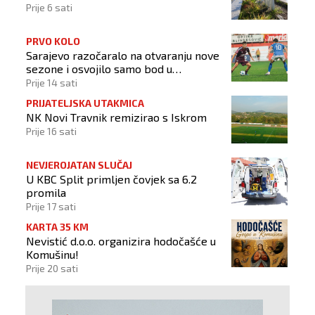
Prije 6 sati
PRVO KOLO
Sarajevo razočaralo na otvaranju nove
sezone i osvojilo samo bod u
Vrapčićima
Prije 14 sati
PRIJATELJSKA UTAKMICA
NK Novi Travnik remizirao s Iskrom
Prije 16 sati
NEVJEROJATAN SLUČAJ
U KBC Split primljen čovjek sa 6.2
promila
Prije 17 sati
KARTA 35 KM
Nevistić d.o.o. organizira hodočašće u
Komušinu!
Prije 20 sati