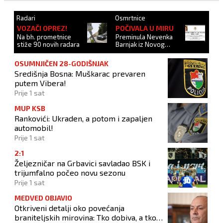
Radari
Osmrtnice
VOZAČI OPREZ!
POČIVALA U MIRU
Na bh. prometnice
Preminula Nevenka
stiže 90 novih radara
Barnjak iz Novog
Travnika
OSUMNJIČEN 28-GODIŠNJAK
Središnja Bosna: Muškarac prevaren
putem Vibera!
Prije 1 sat
MUP KSB
Rankovići: Ukraden, a potom i zapaljen
automobil!
Prije 1 sat
2:1
Željezničar na Grbavici savladao BSK i
trijumfalno počeo novu sezonu
Prije 1 sat
MEDVED OBJAVIO
Otkriveni detalji oko povećanja
braniteljskih mirovina: Tko dobiva, a tko