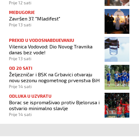
ne
Prije 12 sati
MEĐUGORJE
Završen 37. "Mladifest"
Prije 13 sati
PREKID U VODOSNABDIJEVANJU
Vilenica Vodovod: Dio Novog Travnika
danas bez vode!
Prije 13 sati
OD 20 SATI
Željezničar i BSK na Grbavici otvaraju
novu sezonu nogometnog prvenstva BiH
Prije 14 sati
ODLUKA U UZVRATU
Borac se ispromašivao protiv Bjelorusa i
ostvario minimalno slavlje
Prije 14 sati