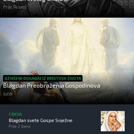
Prije 14 sati
UZVIŠENI DOGAĐAJ IZ KRISTOVA ŽIVOTA
Blagdan Preobraženja Gospodinova
Jučer
CRKVA
Blagdan svete Gospe Snježne
Prije 2 dana