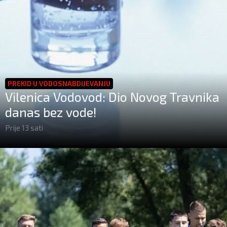
PREKID U VODOSNABDIJEVANJU
Vilenica Vodovod: Dio Novog Travnika
danas bez vode!
Prije 13 sati