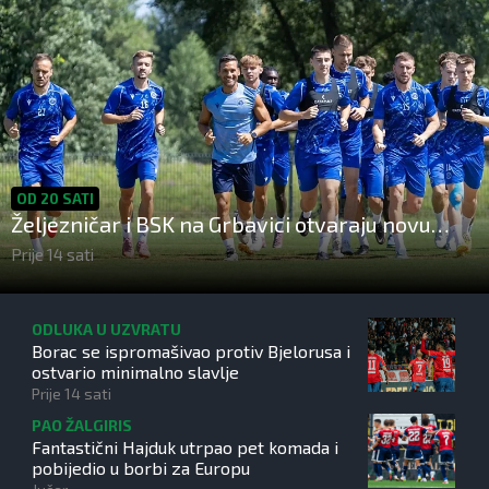
OD 20 SATI
Željezničar i BSK na Grbavici otvaraju novu
sezonu nogometnog prvenstva BiH
Prije 14 sati
ODLUKA U UZVRATU
Borac se ispromašivao protiv Bjelorusa i
ostvario minimalno slavlje
Prije 14 sati
PAO ŽALGIRIS
Fantastični Hajduk utrpao pet komada i
pobijedio u borbi za Europu