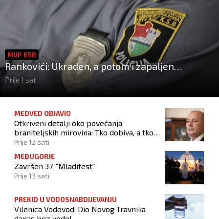
MUP KSB
Rankovići: Ukraden, a potom i zapaljen
automobil!
Prije 1 sat
MEDVED OBJAVIO
Otkriveni detalji oko povećanja
braniteljskih mirovina: Tko dobiva, a tko
ne
Prije 12 sati
MEĐUGORJE
Završen 37. "Mladifest"
Prije 13 sati
PREKID U VODOSNABDIJEVANJU
Vilenica Vodovod: Dio Novog Travnika
danas bez vode!