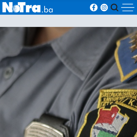
Početna
Vijesti
Sport
Kultura
Crna
kronika
Politika
Zanimljivosti