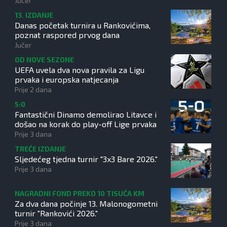
Jučer
13. IZDANJE
Danas početak turnira u Rankovićima,
poznat raspored prvog dana
Jučer
OD NOVE SEZONE
UEFA uvela dva nova pravila za Ligu
prvaka i europska natjecanja
Prije 2 dana
5:0
Fantastični Dinamo demolirao Litavce i
došao na korak do play-off Lige prvaka
Prije 3 dana
TREĆE IZDANJE
Sljedećeg tjedna turnir "3x3 Bare 2026."
Prije 3 dana
NAGRADNI FOND PREKO 10 TISUĆA KM
Za dva dana počinje 13. Malonogometni
turnir "Rankovići 2026."
Prije 3 dana