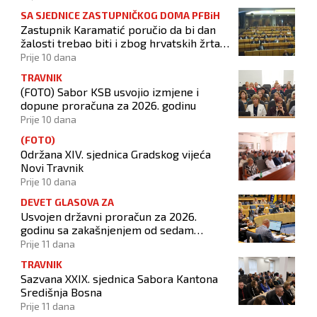
SA SJEDNICE ZASTUPNIČKOG DOMA PFBiH
Zastupnik Karamatić poručio da bi dan
žalosti trebao biti i zbog hrvatskih žrtava
u Doljanima
Prije 10 dana
TRAVNIK
(FOTO) Sabor KSB usvojio izmjene i
dopune proračuna za 2026. godinu
Prije 10 dana
(FOTO)
Održana XIV. sjednica Gradskog vijeća
Novi Travnik
Prije 10 dana
DEVET GLASOVA ZA
Usvojen državni proračun za 2026.
godinu sa zakašnjenjem od sedam
mjeseci
Prije 11 dana
TRAVNIK
Sazvana XXIX. sjednica Sabora Kantona
Središnja Bosna
Prije 11 dana