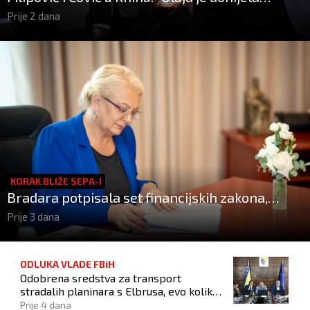
slobodu Hrvatskoj, a BiH otvorila put prema
Prije 2 dana
miru!"
KORAK BLIŽE SEPA-I
Bradara potpisala set financijskih zakona,
uštede do 100 milijuna eura godišnje
Prije 3 dana
ODLUKA VLADE FBiH
Odobrena sredstva za transport
stradalih planinara s Elbrusa, evo koliko
je izdvojeno
Prije 4 dana