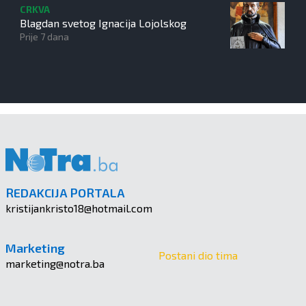
CRKVA
Blagdan svetog Ignacija Lojolskog
Prije 7 dana
REDAKCIJA PORTALA
kristijankristo18@hotmail.com
Marketing
Postani dio tima
marketing@notra.ba