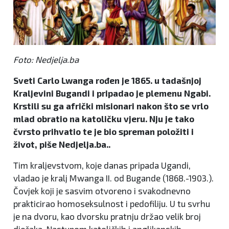
Foto: Nedjelja.ba
Sveti Carlo Lwanga rođen je 1865. u tadašnjoj
Kraljevini Bugandi i pripadao je plemenu Ngabi.
Krstili su ga afrički misionari nakon što se vrlo
mlad obratio na katoličku vjeru. Nju je tako
čvrsto prihvatio te je bio spreman položiti i
život, piše Nedjelja.ba..
Tim kraljevstvom, koje danas pripada Ugandi,
vladao je kralj Mwanga II. od Bugande (1868.-1903.).
Čovjek koji je sasvim otvoreno i svakodnevno
prakticirao homoseksulnost i pedofiliju. U tu svrhu
je na dvoru, kao dvorsku pratnju držao velik broj
dječaka. Nastupom katoličkih i anglikanskih