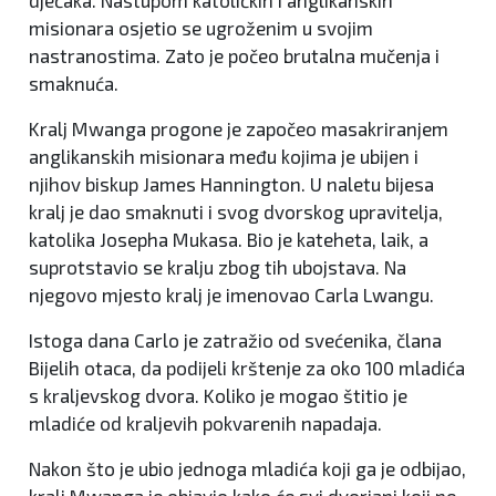
misionara osjetio se ugroženim u svojim
nastranostima. Zato je počeo brutalna mučenja i
smaknuća.
Kralj Mwanga progone je započeo masakriranjem
anglikanskih misionara među kojima je ubijen i
njihov biskup James Hannington. U naletu bijesa
kralj je dao smaknuti i svog dvorskog upravitelja,
katolika Josepha Mukasa. Bio je kateheta, laik, a
suprotstavio se kralju zbog tih ubojstava. Na
njegovo mjesto kralj je imenovao Carla Lwangu.
Istoga dana Carlo je zatražio od svećenika, člana
Bijelih otaca, da podijeli krštenje za oko 100 mladića
s kraljevskog dvora. Koliko je mogao štitio je
mladiće od kraljevih pokvarenih napadaja.
Nakon što je ubio jednoga mladića koji ga je odbijao,
kralj Mwanga je objavio kako će svi dvorjani koji ne