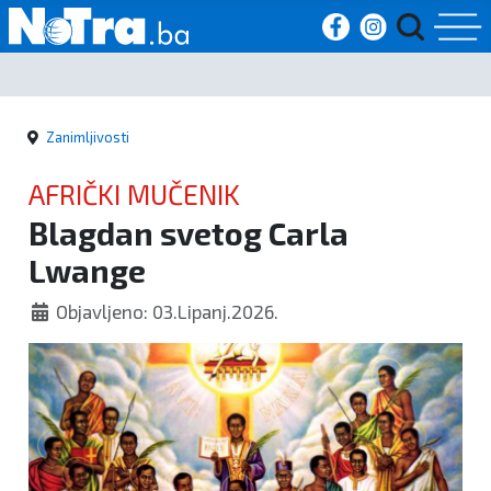
Početna
Zanimljivosti
Vijesti
AFRIČKI MUČENIK
Sport
Blagdan svetog Carla
Lwange
Kultura
Objavljeno: 03.Lipanj.2026.
Crna
kronika
Politika
Zanimljivosti