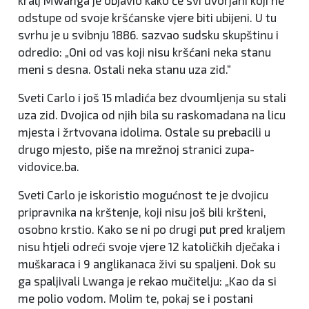
odstupe od svoje kršćanske vjere biti ubijeni. U tu
svrhu je u svibnju 1886. sazvao sudsku skupštinu i
odredio: „Oni od vas koji nisu kršćani neka stanu
meni s desna. Ostali neka stanu uza zid.“
Sveti Carlo i još 15 mladića bez dvoumljenja su stali
uza zid. Dvojica od njih bila su raskomadana na licu
mjesta i žrtvovana idolima. Ostale su prebacili u
drugo mjesto, piše na mrežnoj stranici zupa-
vidovice.ba.
Sveti Carlo je iskoristio mogućnost te je dvojicu
pripravnika na krštenje, koji nisu još bili kršteni,
osobno krstio. Kako se ni po drugi put pred kraljem
nisu htjeli odreći svoje vjere 12 katoličkih dječaka i
muškaraca i 9 anglikanaca živi su spaljeni. Dok su
ga spaljivali Lwanga je rekao mučitelju: „Kao da si
me polio vodom. Molim te, pokaj se i postani