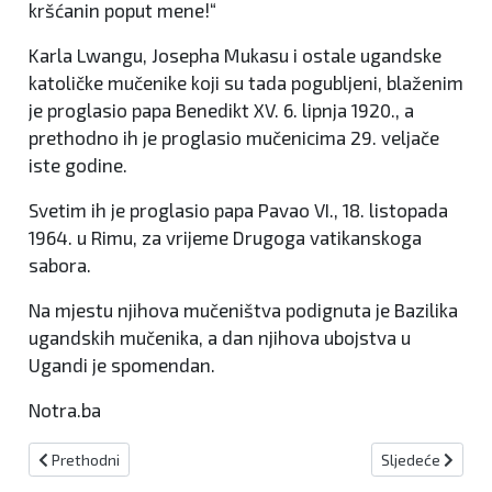
kršćanin poput mene!“
Karla Lwangu, Josepha Mukasu i ostale ugandske
katoličke mučenike koji su tada pogubljeni, blaženim
je proglasio papa Benedikt XV. 6. lipnja 1920., a
prethodno ih je proglasio mučenicima 29. veljače
iste godine.
Svetim ih je proglasio papa Pavao VI., 18. listopada
1964. u Rimu, za vrijeme Drugoga vatikanskoga
sabora.
Na mjestu njihova mučeništva podignuta je Bazilika
ugandskih mučenika, a dan njihova ubojstva u
Ugandi je spomendan.
Notra.ba
Prethodni članak: Blagdan Tijelova: Svetkovina Presvetoga Tijela i
Sljedeći članak:
Prethodni
Sljedeće