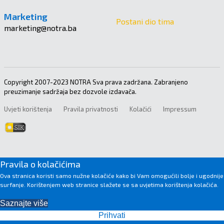
Marketing
Postani dio tima
marketing@notra.ba
Copyright 2007-2023 NOTRA Sva prava zadržana. Zabranjeno
preuzimanje sadržaja bez dozvole izdavača.
Uvjeti korištenja
Pravila privatnosti
Kolačići
Impressum
Pravila o kolačićima
Ova stranica koristi samo nužne kolačiće kako bi Vam omogućili bolje i ugodnije
surfanje. Korištenjem web stranice slažete se sa uvjetima korištenja kolačića.
Saznajte više
Prihvati