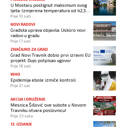
U Mostaru postignut maksimum ovog
ljeta: Izmjerena temperatura od 42,3
stupnja Celzijeva
Prije 10 sati
NOVI RADOVI
Gradska uprava objavila: Uskoro novi
radovi u gradu
Prije 17 sati
ZNAČAJNO ZA GRAD
Grad Novi Travnik dobio prvi izravni EU
projekt: Dujo potpisao ugovor
Prije 18 sati
WHO
Epidemija ebole izmiče kontroli
Prije 21 sat
AKCIJA I DRUŽENJE
Mesnica Šišović ove subote u Novom
Travniku otvara poslovnicu!
Prije 23 sata
13. IZDANJE