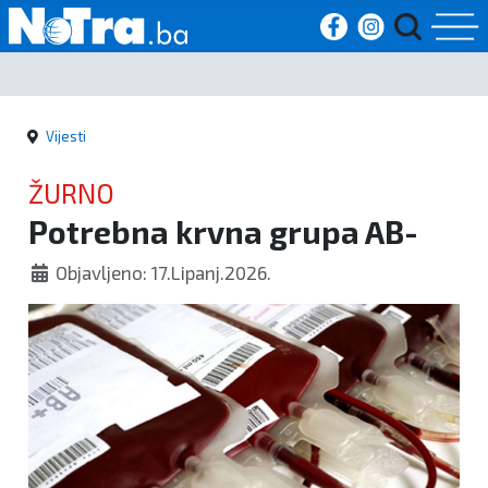
Početna
Vijesti
Vijesti
ŽURNO
Sport
Potrebna krvna grupa AB-
Kultura
Objavljeno: 17.Lipanj.2026.
Crna
kronika
Politika
Zanimljivosti