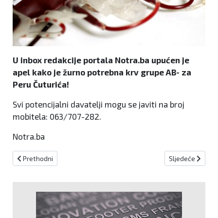
U inbox redakcije portala Notra.ba upućen je
apel kako je žurno potrebna krv grupe AB- za
Peru Čuturića!
Svi potencijalni davatelji mogu se javiti na broj
mobitela: 063/707-282.
Notra.ba
Prethodni članak: MUP KSB smiruje tenzije zbog zastava: Ugledajm
Sljedeći članak:
Prethodni
Sljedeće