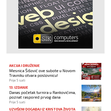
AKCIJA I DRUŽENJE
Mesnica Šišović ove subote u Novom
Travniku otvara poslovnicu!
Prije 5 sati
13. IZDANJE
Danas početak turnira u Rankovićima,
poznat raspored prvog dana
Prije 5 sati
UZVIŠENI DOGAĐAJ IZ KRISTOVA ŽIVOTA