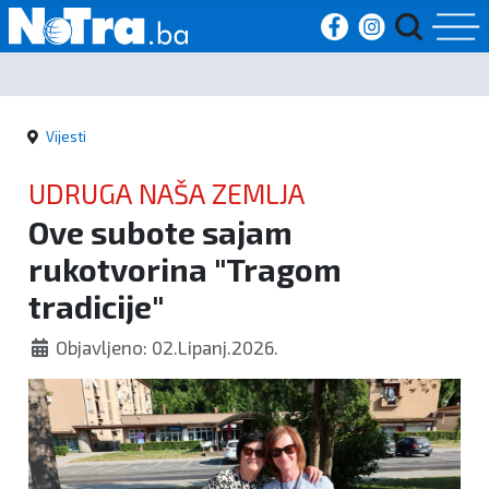
Početna
Vijesti
Vijesti
UDRUGA NAŠA ZEMLJA
Sport
Ove subote sajam
rukotvorina "Tragom
Kultura
tradicije"
Crna
Objavljeno: 02.Lipanj.2026.
kronika
Politika
Zanimljivosti