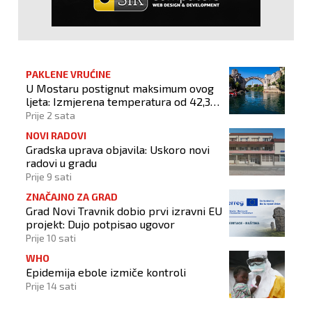
PAKLENE VRUĆINE
U Mostaru postignut maksimum ovog
ljeta: Izmjerena temperatura od 42,3
stupnja Celzijeva
Prije 2 sata
NOVI RADOVI
Gradska uprava objavila: Uskoro novi
radovi u gradu
Prije 9 sati
ZNAČAJNO ZA GRAD
Grad Novi Travnik dobio prvi izravni EU
projekt: Dujo potpisao ugovor
Prije 10 sati
WHO
Epidemija ebole izmiče kontroli
Prije 14 sati