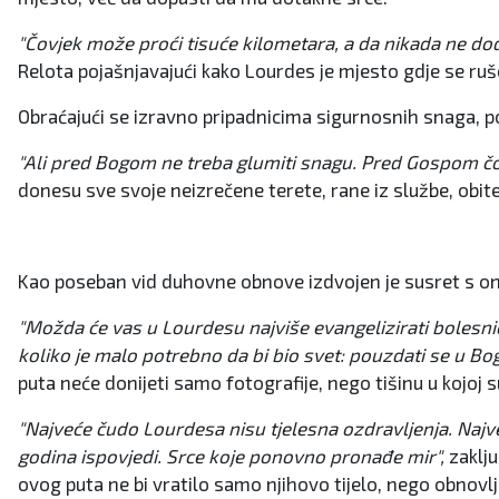
"Čovjek može proći tisuće kilometara, a da nikada ne do
Relota pojašnjavajući kako Lourdes je mjesto gdje se ruš
Obraćajući se izravno pripadnicima sigurnosnih snaga, pods
"Ali pred Bogom ne treba glumiti snagu. Pred Gospom čovj
donesu sve svoje neizrečene terete, rane iz službe, obite
Kao poseban vid duhovne obnove izdvojen je susret s onima 
"Možda će vas u Lourdesu najviše evangelizirati bolesnici. 
koliko je malo potrebno da bi bio svet: pouzdati se u Bo
puta neće donijeti samo fotografije, nego tišinu u kojoj 
"Najveće čudo Lourdesa nisu tjelesna ozdravljenja. Naj
godina ispovjedi. Srce koje ponovno pronađe mir",
zaklju
ovog puta ne bi vratilo samo njihovo tijelo, nego obnovl