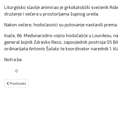
Liturgijsko slavlje animirao je grkokatolički svećenik Ro
druženje i večera u prostorijama župnog ureda.
Nakon večere, hodočasnici su putovanje nastavili prema A
Inače, 66. Međunarodno vojno hodočašće u Lourdesu, na koje
general bojnik Zdravko Rezo, zapovjednik postroja OS BiH
ordinarijata Antonio Šutalo te koordinator narednik 1. k
Notra.ba
0
Prethodni članak: U OŠ "fra Marijan Šunjić" održano edukativno pred
Prethodni