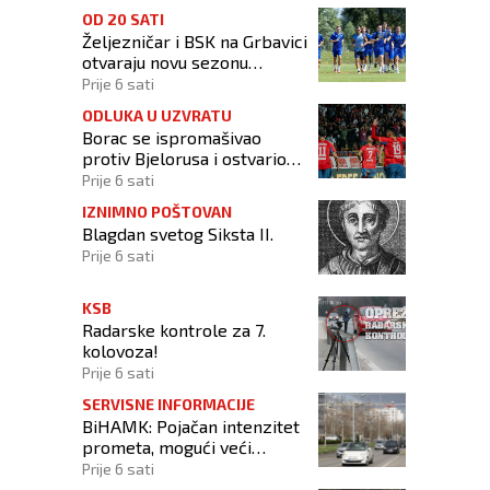
OD 20 SATI
Željezničar i BSK na Grbavici
otvaraju novu sezonu
nogometnog prvenstva BiH
Prije 6 sati
ODLUKA U UZVRATU
Borac se ispromašivao
protiv Bjelorusa i ostvario
minimalno slavlje
Prije 6 sati
IZNIMNO POŠTOVAN
Blagdan svetog Siksta II.
Prije 6 sati
KSB
Radarske kontrole za 7.
kolovoza!
Prije 6 sati
SERVISNE INFORMACIJE
BiHAMK: Pojačan intenzitet
prometa, mogući veći
zastoji!
Prije 6 sati