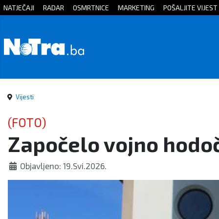
NATJEČAJI
RADAR
OSMRTNICE
MARKETING
POŠALJITE VIJEST
Početna
Vijesti
Sport
Vijesti
Kultura
(FOTO)
Započelo vojno hodo
Crna
kronika
Objavljeno: 19.Svi.2026.
Politika
Zanimljivosti