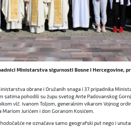
ipadnici Ministarstva sigurnosti Bosne i Hercegovine,
nistarstva obrane i Oružanih snaga i 37 pripadnika Minista
m satima pohodili su župu svetog Ante Padovanskog Gornja M
upnikom vlč. Ivanom Toljom, generalnim vikarom Vojnog ord
ra Mariom Jurićem i don Goranom Kosićem.
o hodočašće ne označava samo geografski put nego i unutarn