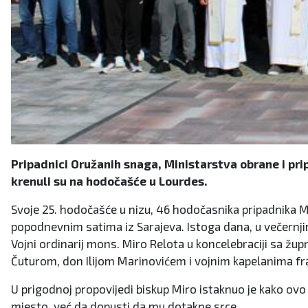
Pripadnici Oružanih snaga, Ministarstva obrane i pr
krenuli su na hodočašće u Lourdes.
Svoje 25. hodočašće u nizu, 46 hodočasnika pripadnika Mi
popodnevnim satima iz Sarajeva. Istoga dana, u večernji
Vojni ordinarij mons. Miro Relota u koncelebraciji sa ž
Čuturom, don Ilijom Marinovićem i vojnim kapelanima f
U prigodnoj propovijedi biskup Miro istaknuo je kako ov
mjesto, već da dopusti da mu dotakne srce.