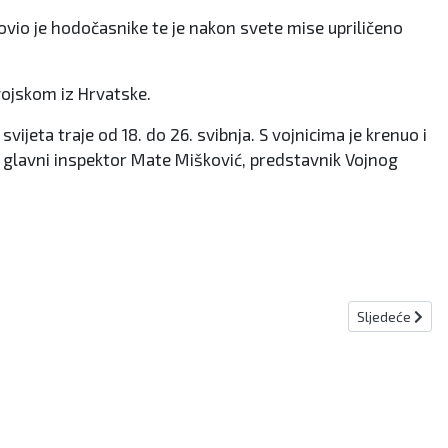
lovio je hodočasnike te je nakon svete mise upriličeno
vojskom iz Hrvatske.
ijeta traje od 18. do 26. svibnja. S vojnicima je krenuo i
e, glavni inspektor Mate Mišković, predstavnik Vojnog
Sljedeći člana
Sljedeće