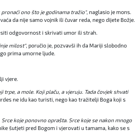
 pronaći ono što je godinama tražio"
, naglasio je mons.
ća da nije samo vojnik ili čuvar reda, nego dijete Božje.
siti odgovornost i skrivati umor ili strah.
nje milost"
, poručio je, pozvavši ih da Mariji slobodno
nego prima umorne ljude.
i vjere.
i trpe, a mole. Koji plaču, a vjeruju. Tada čovjek shvati
rdes ne idu kao turisti, nego kao tražitelji Boga koji s
i. Srce koje ponovno oprašta. Srce koje se nakon mnogo
ike šutjeti pred Bogom i vjerovati u tamama, kako se s