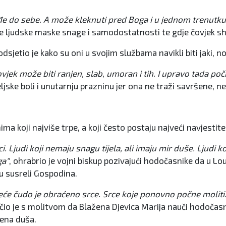
đe do sebe. A može kleknuti pred Boga i u jednom trenutku
e ljudske maske snage i samodostatnosti te gdje čovjek shva
jetio je kako su oni u svojim službama navikli biti jaki, no
ek može biti ranjen, slab, umoran i tih. I upravo tada poči
ljske boli i unutarnju prazninu jer ona ne traži savršene, 
koji najviše trpe, a koji često postaju najveći navjestitelj
Ljudi koji nemaju snagu tijela, ali imaju mir duše. Ljudi koj
ga"
, ohrabrio je vojni biskup pozivajući hodočasnike da u Lou
su susreli Gospodina.
veće čudo je obraćeno srce. Srce koje ponovno počne molit
čio je s molitvom da Blažena Djevica Marija nauči hodočasn
jena duša.