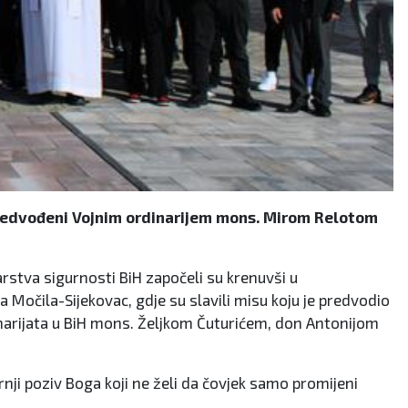
 predvođeni Vojnim ordinarijem mons. Mirom Relotom
rstva sigurnosti BiH započeli su krenuvši u
očila-Sijekovac, gdje su slavili misu koju je predvodio
inarijata u BiH mons. Željkom Čuturićem, don Antonijom
ji poziv Boga koji ne želi da čovjek samo promijeni