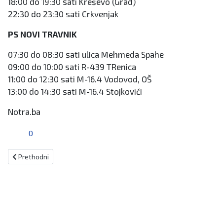
18:00 do 19:30 sati Kreševo (Grad)
22:30 do 23:30 sati Crkvenjak
PS NOVI TRAVNIK
07:30 do 08:30 sati ulica Mehmeda Spahe
09:00 do 10:00 sati R-439 TRenica
11:00 do 12:30 sati M-16.4 Vodovod, OŠ
13:00 do 14:30 sati M-16.4 Stojkovići
Notra.ba
0
Prethodni članak: Župa Uzašašća Gospodinova ovog četvrtka prosla
Prethodni