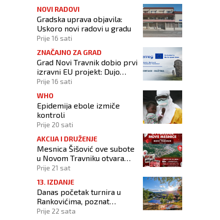
42,3 stupnja Celzijeva
NOVI RADOVI
Gradska uprava objavila:
Uskoro novi radovi u gradu
Prije 16 sati
ZNAČAJNO ZA GRAD
Grad Novi Travnik dobio prvi
izravni EU projekt: Dujo
potpisao ugovor
Prije 16 sati
WHO
Epidemija ebole izmiče
kontroli
Prije 20 sati
AKCIJA I DRUŽENJE
Mesnica Šišović ove subote
u Novom Travniku otvara
poslovnicu!
Prije 21 sat
13. IZDANJE
Danas početak turnira u
Rankovićima, poznat
raspored prvog dana
Prije 22 sata