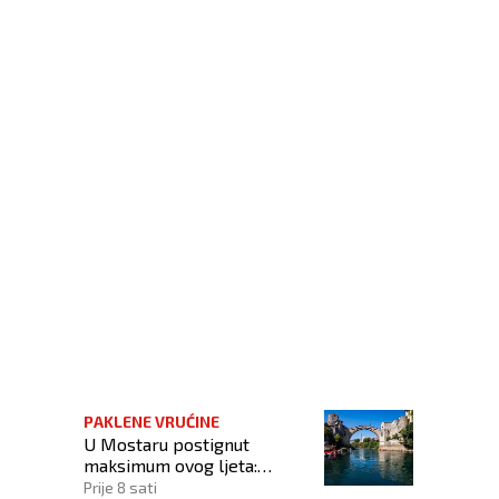
vlja patron!
PAKLENE VRUĆINE
U Mostaru postignut
maksimum ovog ljeta:
Izmjerena temperatura od
Prije 8 sati