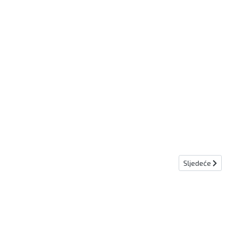
Sljedeći člana
Sljedeće