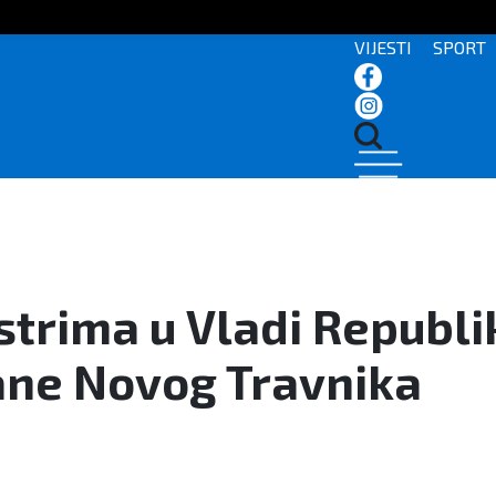
VIJESTI
SPORT
istrima u Vladi Republ
ane Novog Travnika