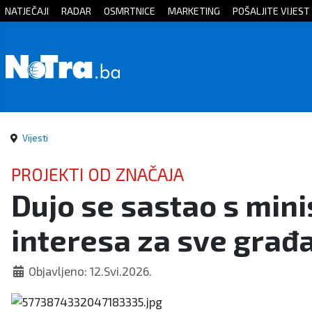
NATJEČAJI
RADAR
OSMRTNICE
MARKETING
POŠALJITE VIJEST
Početna
Vijesti
Sport
Vijesti
Kultura
PROJEKTI OD ZNAČAJA
Dujo se sastao s min
Crna
interesa za sve građ
kronika
Politika
Objavljeno: 12.Svi.2026.
Zanimljivosti