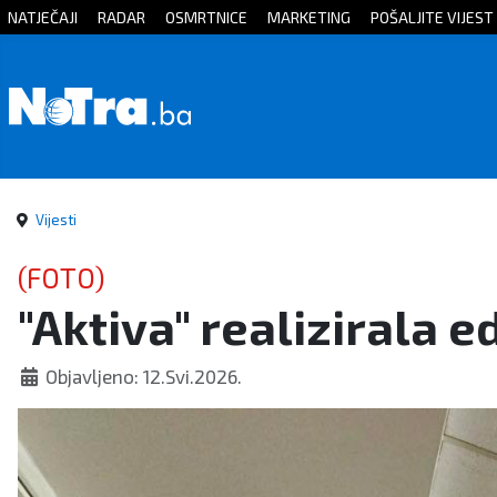
NATJEČAJI
RADAR
OSMRTNICE
MARKETING
POŠALJITE VIJEST
Početna
Vijesti
Sport
Vijesti
Kultura
(FOTO)
"Aktiva" realizirala
Crna
kronika
Objavljeno: 12.Svi.2026.
Politika
Zanimljivosti