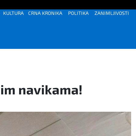
KULTURA
CRNA KRONIKA
POLITIKA
ZANIMLJIVOSTI
nim navikama!