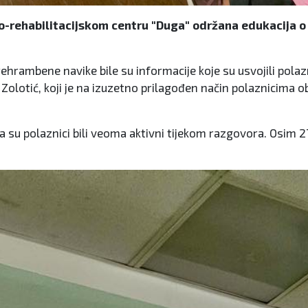
ko-rehabilitacijskom centru "Duga" održana edukacija 
ehrambene navike bile su informacije koje su usvojili polazn
Zolotić, koji je na izuzetno prilagođen način polaznicima o
a su polaznici bili veoma aktivni tijekom razgovora. Osim 27 