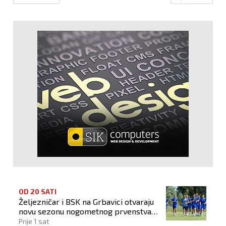
OD 20 SATI
Željezničar i BSK na Grbavici otvaraju
novu sezonu nogometnog prvenstva
BiH
Prije 1 sat