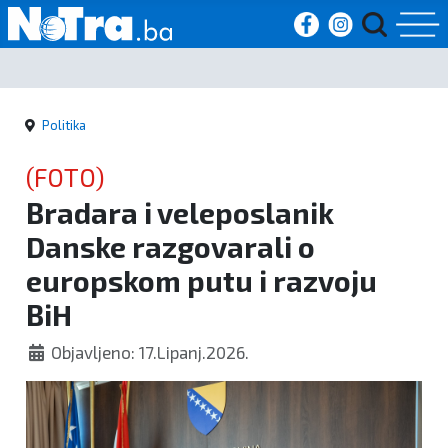
Početna
Politika
Vijesti
(FOTO)
Sport
Bradara i veleposlanik
Danske razgovarali o
Kultura
europskom putu i razvoju
Crna
BiH
kronika
Objavljeno: 17.Lipanj.2026.
Politika
Zanimljivosti