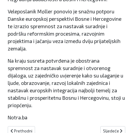
Veleposlanik Møller ponovio je snažnu potporu
Danske europskoj perspektivi Bosne i Hercegovine
te izrazio spremnost za nastavak suradnje i
podršku reformskim procesima, razvojnim
projektima i jačanju veza između dviju prijateljskih
zemalja.
Na kraju susreta potvrđena je obostrana
spremnost za nastavak suradnje i otvorenog
dijaloga, uz zajedničko uvjerenje kako su ulaganje u
ljude, obrazovanje, razvoj lokalnih zajednica i
nastavak europskih integracija najbolji temelj za
stabilnu i prosperitetnu Bosnu i Hercegovinu, stoji u
priopćenju.
Notra.ba
Prethodni članak: Sazvana 129. sjednica Vlade KSB
Sljedeći članak:
Prethodni
Sljedeće