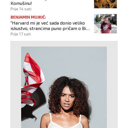
Komušinu!
Prije 14 sati
BENJAMIN MUJKIĆ:
"Harvard mi je već sada donio veliko
iskustvo, strancima puno pričam o BiH
i Novom Travniku"
Prije 17 sati