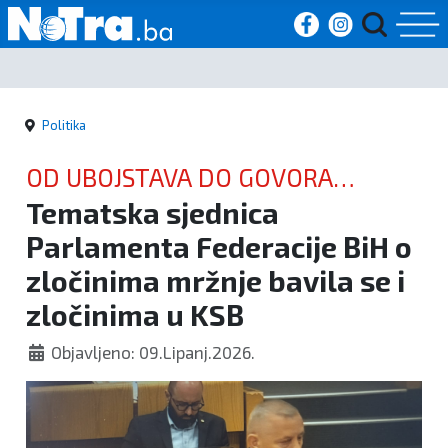
Početna
Politika
Vijesti
OD UBOJSTAVA DO GOVORA
Sport
Tematska sjednica
MRŽNJE
Parlamenta Federacije BiH o
Kultura
zločinima mržnje bavila se i
Crna
zločinima u KSB
kronika
Objavljeno: 09.Lipanj.2026.
Politika
Zanimljivosti