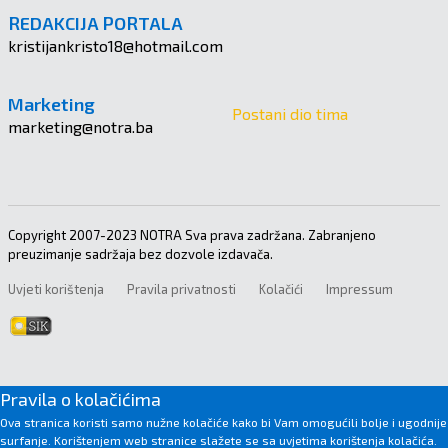
REDAKCIJA PORTALA
kristijankristo18@hotmail.com
Marketing
Postani dio tima
marketing@notra.ba
Copyright 2007-2023 NOTRA Sva prava zadržana. Zabranjeno
preuzimanje sadržaja bez dozvole izdavača.
Uvjeti korištenja
Pravila privatnosti
Kolačići
Impressum
Pravila o kolačićima
Ova stranica koristi samo nužne kolačiće kako bi Vam omogućili bolje i ugodnije
surfanje. Korištenjem web stranice slažete se sa uvjetima korištenja kolačića.