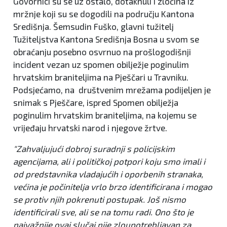
Govornici su se uz ostalo, dotaknuli i zločina iz
mržnje koji su se dogodili na području Kantona
Središnja. Šemsudin Fuško, glavni tužitelj
Tužiteljstva Kantona Središnja Bosna u svom se
obraćanju posebno osvrnuo na prošlogodišnji
incident vezan uz spomen obilježje poginulim
hrvatskim braniteljima na Pješčari u Travniku.
Podsjećamo, na društvenim mrežama podijeljen je
snimak s Pješčare, ispred Spomen obilježja
poginulim hrvatskim braniteljima, na kojemu se
vrijeđaju hrvatski narod i njegove žrtve.
"Zahvaljujući dobroj suradnji s policijskim
agencijama, ali i političkoj potpori koju smo imali i
od predstavnika vladajućih i oporbenih stranaka,
većina je počinitelja vrlo brzo identificirana i mogao
se protiv njih pokrenuti postupak. Još nismo
identificirali sve, ali se na tomu radi. Ono što je
najvažnije ovaj slučaj nije zloupotrebljavan za