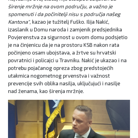
širenje mržnje na ovom području, a važno je
spomenuti i da počinitelji nisu s područja našeg
Kantona"
, kazao je tužitelj Fuško. Ilija Nakić,
izaslanik u Domu naroda i zamjenik predsjednika
Povjerenstva za sigurnost u ovom domu podsjetio
je na činjenicu da je na prostoru KSB nakon rata
počinjeno osam ubojstava, a žrtve su hrvatski
povratnici i policajci u Travniku. Nakić je ukazao i na
potrebu pojačanog opreza zbog predstojećih
utakmica nogometnog prvenstva i važnost
prevencije svih oblika nasilja, uključujući i nasilje
nad ženama, kao širenja mržnje.