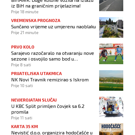
iz BiH na graničnim prijelazima!
Prije 18 minute
VREMENSKA PROGNOZA
Sunčano vrijeme uz umjerenu naoblaku
Prije 21 minute
PRVO KOLO
Sarajevo razočaralo na otvaranju nove
sezone i osvojilo samo bod u
Vrapčićima
Prije 8 sati
PRIJATELJSKA UTAKMICA
NK Novi Travnik remizirao s Iskrom
Prije 10 sati
NEVJEROJATAN SLUČAJ
U KBC Split primljen čovjek sa 6.2
promila
Prije 11 sati
KARTA 35 KM
Nevistić d.o.o. organizira hodočašće u