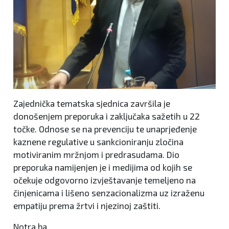
Zajednička tematska sjednica završila je
donošenjem preporuka i zaključaka sažetih u 22
točke. Odnose se na prevenciju te unaprjeđenje
kaznene regulative u sankcioniranju zločina
motiviranim mržnjom i predrasudama. Dio
preporuka namijenjen je i medijima od kojih se
očekuje odgovorno izvještavanje temeljeno na
činjenicama i lišeno senzacionalizma uz izraženu
empatiju prema žrtvi i njezinoj zaštiti.
Notra.ba