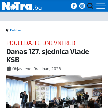
Početna
Politika
Vijesti
POGLEDAJTE DNEVNI RED
Sport
Danas 127. sjednica Vlade
KSB
Kultura
Objavljeno: 04.Lipanj.2026.
Crna
kronika
Politika
Zanimljivosti