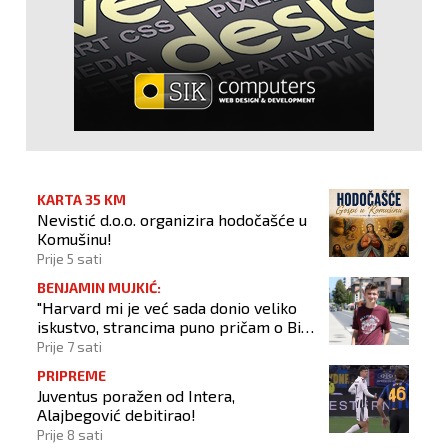
KARTA 35 KM
Nevistić d.o.o. organizira hodočašće u
Komušinu!
Prije 5 sati
BENJAMIN MUJKIĆ:
"Harvard mi je već sada donio veliko
iskustvo, strancima puno pričam o BiH
i Novom Travniku"
Prije 7 sati
PRIPREME
Juventus poražen od Intera,
Alajbegović debitirao!
Prije 8 sati