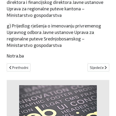
direktora i financijskog direktora Javne ustanove
Uprava za regionalne puteve kantona –
Ministarstvo gospodarstva
g) Prijedlog rješenja o imenovanju privremenog
Upravnog odbora Javne ustanove Uprava za
regionalne puteve Srednjobosanskog –
Ministarstvo gospodarstva
Notra.ba
Prethodni članak: (FOTO) Bugojno u središtu pažnje Vlade Kantona,
Sljedeći članak: 
Prethodni
Sljedeće