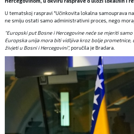
Hercegovinom, u okviru rasprave o ulozi lokalnih i r
U tematskoj raspravi "Učinkovita lokalna samouprava na 
ne smiju ostati samo administrativni proces, nego mora
"Europski put Bosne i Hercegovine neće se mjeriti samo 
Europska unija mora biti vidljiva kroz bolje prometnice, u
živjeti u Bosni i Hercegovini",
poručila je Bradara.