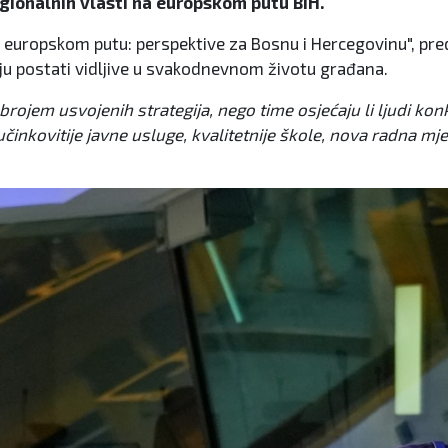
egionalnih vlasti na europskom putu BiH.
europskom putu: perspektive za Bosnu i Hercegovinu", pred
ju postati vidljive u svakodnevnom životu građana.
brojem usvojenih strategija, nego time osjećaju li ljudi k
činkovitije javne usluge, kvalitetnije škole, nova radna mjes