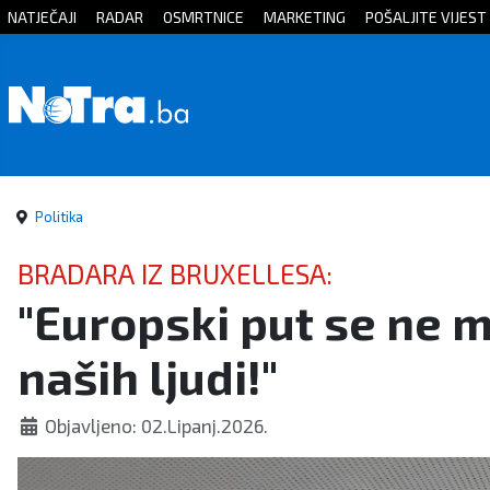
NATJEČAJI
RADAR
OSMRTNICE
MARKETING
POŠALJITE VIJEST
Početna
Vijesti
Sport
Politika
Kultura
BRADARA IZ BRUXELLESA:
"Europski put se ne m
Crna
naših ljudi!"
kronika
Politika
Objavljeno: 02.Lipanj.2026.
Zanimljivosti