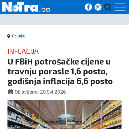
Početna
Politika
Vijesti
INFLACIJA
Sport
U FBiH potrošačke cijene u
travnju porasle 1,6 posto,
Kultura
godišnja inflacija 6,6 posto
Crna
Objavljeno: 20.Svi.2026.
kronika
Politika
Zanimljivosti