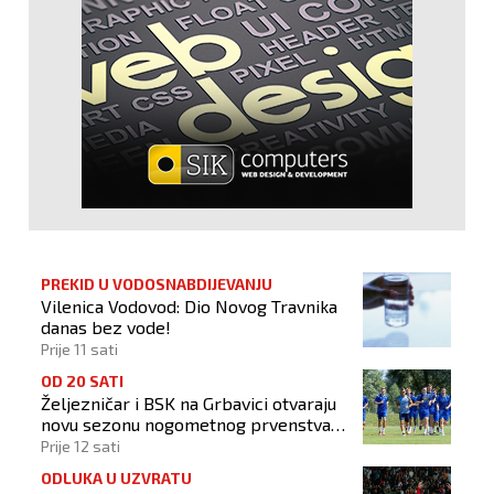
PREKID U VODOSNABDIJEVANJU
Vilenica Vodovod: Dio Novog Travnika
danas bez vode!
Prije 11 sati
OD 20 SATI
Željezničar i BSK na Grbavici otvaraju
novu sezonu nogometnog prvenstva
BiH
Prije 12 sati
ODLUKA U UZVRATU