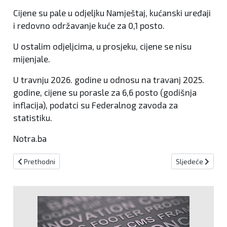
Cijene su pale u odjeljku Namještaj, kućanski uređaji
i redovno održavanje kuće za 0,1 posto.
U ostalim odjeljcima, u prosjeku, cijene se nisu
mijenjale.
U travnju 2026. godine u odnosu na travanj 2025.
godine, cijene su porasle za 6,6 posto (godišnja
inflacija), podatci su Federalnog zavoda za
statistiku.
Notra.ba
Prethodni članak: Održana sjednica Općinskog vijeća Vitez
Sljedeći članak:
Prethodni
Sljedeće