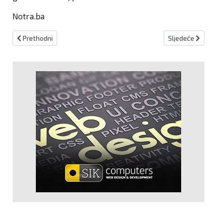
Notra.ba
Prethodni članak: Sazvana 126. sjednica Vlade KSB
Sljedeći članak:
Prethodni
Sljedeće