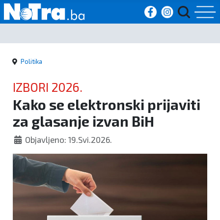
Početna
Politika
Vijesti
IZBORI 2026.
Sport
Kako se elektronski prijaviti
za glasanje izvan BiH
Kultura
Objavljeno: 19.Svi.2026.
Crna
kronika
Politika
Zanimljivosti