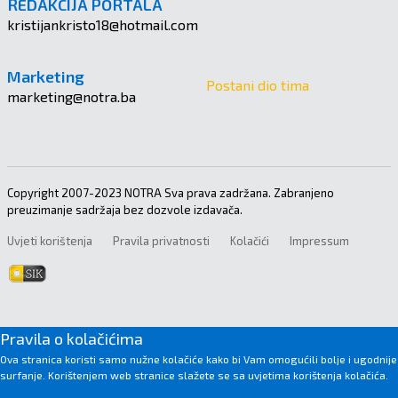
REDAKCIJA PORTALA
kristijankristo18@hotmail.com
Marketing
Postani dio tima
marketing@notra.ba
Copyright 2007-2023 NOTRA Sva prava zadržana. Zabranjeno
preuzimanje sadržaja bez dozvole izdavača.
Uvjeti korištenja
Pravila privatnosti
Kolačići
Impressum
Pravila o kolačićima
Ova stranica koristi samo nužne kolačiće kako bi Vam omogućili bolje i ugodnije
surfanje. Korištenjem web stranice slažete se sa uvjetima korištenja kolačića.