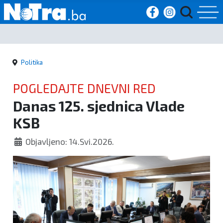
Početna
Politika
Vijesti
POGLEDAJTE DNEVNI RED
Sport
Danas 125. sjednica Vlade
KSB
Kultura
Objavljeno: 14.Svi.2026.
Crna
kronika
Politika
Zanimljivosti