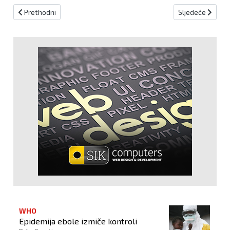
Prethodni članak: Mladež HDZ-a kroz europske inicijative otvara 
Sljedeći članak:
Prethodni
Sljedeće
WHO
Epidemija ebole izmiče kontroli