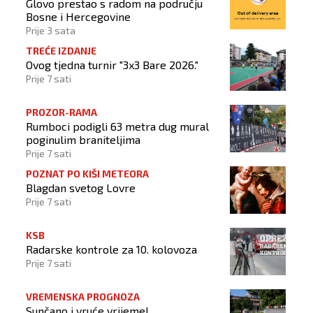
Glovo prestao s radom na području
Bosne i Hercegovine
Prije 3 sata
TREĆE IZDANJE
Ovog tjedna turnir "3x3 Bare 2026."
Prije 7 sati
PROZOR-RAMA
Rumboci podigli 63 metra dug mural
poginulim braniteljima
Prije 7 sati
POZNAT PO KIŠI METEORA
Blagdan svetog Lovre
Prije 7 sati
KSB
Radarske kontrole za 10. kolovoza
Prije 7 sati
VREMENSKA PROGNOZA
Sunčano i vruće vrijeme!