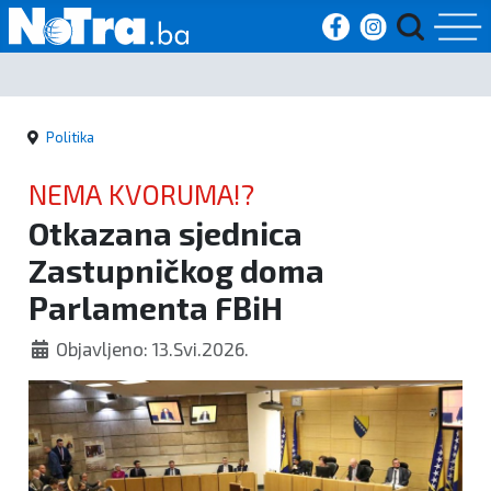
Početna
Politika
Vijesti
NEMA KVORUMA!?
Sport
Otkazana sjednica
Zastupničkog doma
Kultura
Parlamenta FBiH
Crna
Objavljeno: 13.Svi.2026.
kronika
Politika
Zanimljivosti