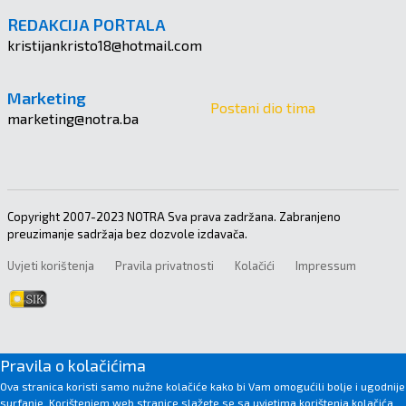
REDAKCIJA PORTALA
kristijankristo18@hotmail.com
Marketing
Postani dio tima
marketing@notra.ba
Copyright 2007-2023 NOTRA Sva prava zadržana. Zabranjeno
preuzimanje sadržaja bez dozvole izdavača.
Uvjeti korištenja
Pravila privatnosti
Kolačići
Impressum
Pravila o kolačićima
Ova stranica koristi samo nužne kolačiće kako bi Vam omogućili bolje i ugodnije
surfanje. Korištenjem web stranice slažete se sa uvjetima korištenja kolačića.