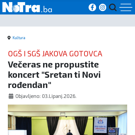
Početna
Kultura
Vijesti
OGŠ I SGŠ JAKOVA GOTOVCA
Sport
Večeras ne propustite
koncert "Sretan ti Novi
Kultura
rođendan"
Crna
Objavljeno: 03.Lipanj.2026.
kronika
Politika
Zanimljivosti