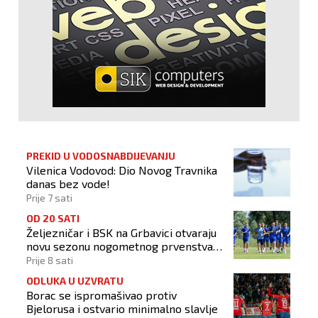
PREKID U VODOSNABDIJEVANJU
Vilenica Vodovod: Dio Novog Travnika
danas bez vode!
Prije 7 sati
OD 20 SATI
Željezničar i BSK na Grbavici otvaraju
novu sezonu nogometnog prvenstva
BiH
Prije 8 sati
ODLUKA U UZVRATU
Borac se ispromašivao protiv
Bjelorusa i ostvario minimalno slavlje