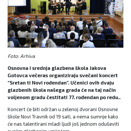
Foto: Arhiva
Osnovna i srednja glazbena škola Jakova
Gotovca večeras organiziraju svečani koncert
"Sretan ti Novi rođendan". Učenici ovih dvaju
glazbenih škola našega grada će na taj način
voljenom gradu čestitati 77. rođendan po redu..
Koncert će biti održan u zelenoj dvorani Osnovne
škole Novi Travnik od 19 sati, a nema sumnje kako
će nas talentirani mladi ljudi još jednom oduševiti
svojim glazbenim umijećem.