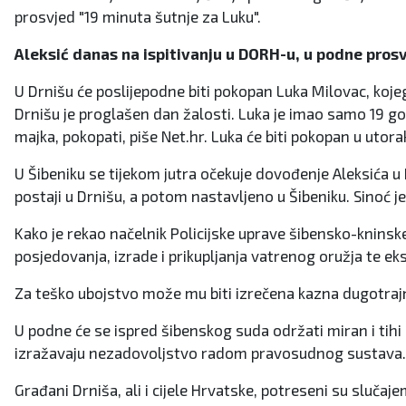
prosvjed "19 minuta šutnje za Luku".
Aleksić danas na ispitivanju u DORH-u, u podne pro
U Drnišu će poslijepodne biti pokopan Luka Milovac, kojeg 
Drnišu je proglašen dan žalosti. Luka je imao samo 19 godi
majka, pokopati, piše Net.hr. Luka će biti pokopan u utora
U Šibeniku se tijekom jutra očekuje dovođenje Aleksića u 
postaji u Drnišu, a potom nastavljeno u Šibeniku. Sinoć 
Kako je rekao načelnik Policijske uprave šibensko-kninske
posjedovanja, izrade i prikupljanja vatrenog oružja te eks
Za teško ubojstvo može mu biti izrečena kazna dugotraj
U podne će se ispred šibenskog suda održati miran i tihi 
izražavaju nezadovoljstvo radom pravosudnog sustava.
Građani Drniša, ali i cijele Hrvatske, potreseni su slučaj