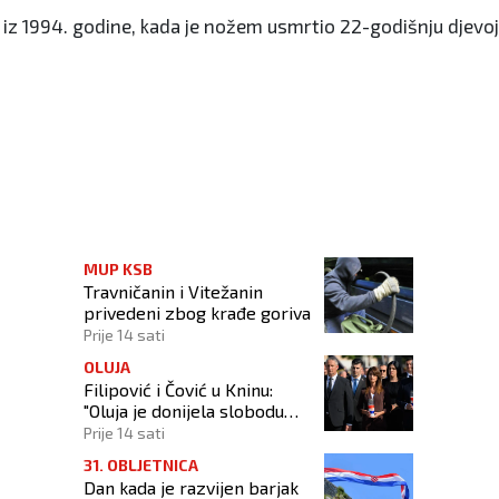
 iz 1994. godine, kada je nožem usmrtio 22-godišnju djevojk
droge!
MUP KSB
Travničanin i Vitežanin
privedeni zbog krađe goriva
Prije 14 sati
OLUJA
Filipović i Čović u Kninu:
"Oluja je donijela slobodu
Hrvatskoj, a BiH otvorila put
Prije 14 sati
prema miru!"
31. OBLJETNICA
Dan kada je razvijen barjak