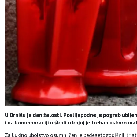
U Drnišu je dan žalosti. Poslijepodne je pogreb ubije
i na komemoraciji u školi u kojoj je trebao uskoro mat
Za Lukino ubojstvo osumnjičen je pedesetogodišnji Kristij