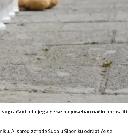
 i sugrađani od njega će se na poseban način oprostiti
eniku. A ispred zgrade Suda u Šibeniku održat će se