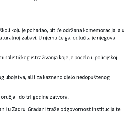
 školi koju je pohađao, bit će održana komemoracija, a u
aturalnoj zabavi. U njemu će ga, odlučila je njegova
nalističkog istraživanja koje je počelo u policijskoj
kog ubojstva, ali i za kazneno djelo nedopuštenog
ružja i do tri godine zatvora.
an i u Zadru. Građani traže odgovornost institucija te