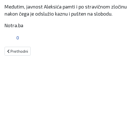
Međutim, javnost Aleksića pamti i po stravičnom zločinu
nakon čega je odslužio kaznu i pušten na slobodu.
Notra.ba
0
Prethodni članak: U Travniku, Uskoplju, Kiseljaku i Jajcu pronađene 
Prethodni