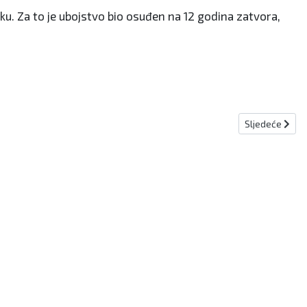
u. Za to je ubojstvo bio osuđen na 12 godina zatvora,
Sljedeći člana
Sljedeće