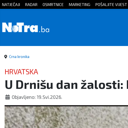
NATJEČAJI
RADAR
OSMRTNICE
MARKETING
POŠALJITE VIJEST
Početna
Vijesti
Sport
Crna kronika
Kultura
HRVATSKA
U Drnišu dan žalosti
Crna
kronika
Objavljeno: 19.Svi.2026.
Politika
Zanimljivosti