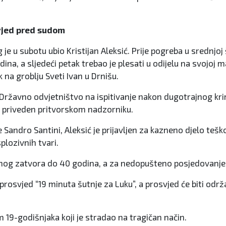
svjed pred sudom
je u subotu ubio Kristijan Aleksić. Prije pogreba u srednjoj
na, a sljedeći petak trebao je plesati u odijelu na svojoj m
k na groblju Sveti Ivan u Drnišu.
Državno odvjetništvo na ispitivanje nakon dugotrajnog krimi
je priveden pritvorskom nadzorniku.
 Sandro Santini, Aleksić je prijavljen za kazneno djelo teš
plozivnih tvari.
nog zatvora do 40 godina, a za nedopušteno posjedovanje o
prosvjed “19 minuta šutnje za Luku”, a prosvjed će biti održ
em 19-godišnjaka koji je stradao na tragičan način.