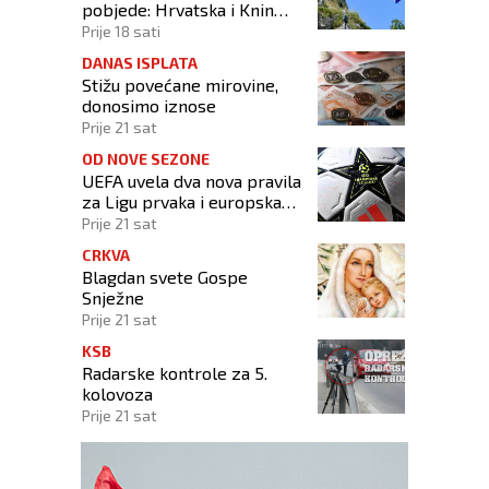
pobjede: Hrvatska i Knin
ponosno slave obljetnicu
Prije 18 sati
Oluje
DANAS ISPLATA
Stižu povećane mirovine,
donosimo iznose
Prije 21 sat
OD NOVE SEZONE
UEFA uvela dva nova pravila
za Ligu prvaka i europska
natjecanja
Prije 21 sat
CRKVA
Blagdan svete Gospe
Snježne
Prije 21 sat
KSB
Radarske kontrole za 5.
kolovoza
Prije 21 sat