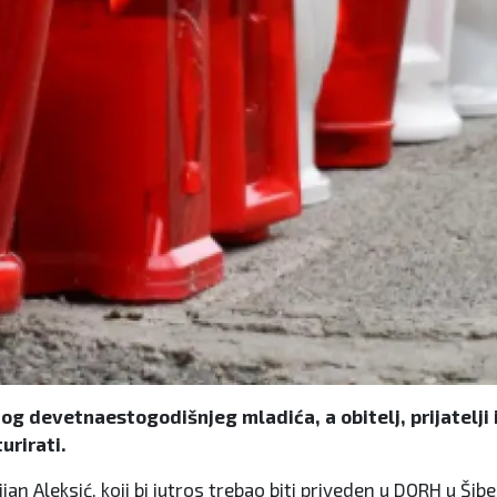
nog devetnaestogodišnjeg mladića, a obitelj, prijatelji
urirati.
an Aleksić, koji bi jutros trebao biti priveden u DORH u Šib