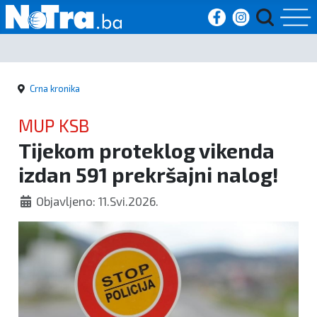
Početna
Crna kronika
Vijesti
MUP KSB
Sport
Tijekom proteklog vikenda
izdan 591 prekršajni nalog!
Kultura
Objavljeno: 11.Svi.2026.
Crna
kronika
Politika
Zanimljivosti