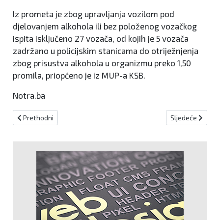
Iz prometa je zbog upravljanja vozilom pod
djelovanjem alkohola ili bez položenog vozačkog
ispita isključeno 27 vozača, od kojih je 5 vozača
zadržano u policijskim stanicama do otriježnjenja
zbog prisustva alkohola u organizmu preko 1,50
promila, priopćeno je iz MUP-a KSB.
Notra.ba
Prethodni članak: SIPA u Travniku uhitila kantonalnog tužitelja K
Sljedeći članak:
Prethodni
Sljedeće