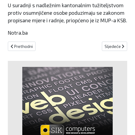
U suradnji s nadležnim kantonalnim tužiteljstvom
protiv osumnjičene osobe poduzimaju se zakonom
propisane mjere i radnje, priopćeno je iz MUP-a KSB.
Notra.ba
Prethodni članak: Tijekom protekla 24 sata izdano 276 prekršajnih
Sljedeći članak:
Prethodni
Sljedeće