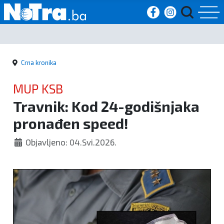
Početna
Crna kronika
Vijesti
MUP KSB
Sport
Travnik: Kod 24-godišnjaka
pronađen speed!
Kultura
Objavljeno: 04.Svi.2026.
Crna
kronika
Politika
Zanimljivosti