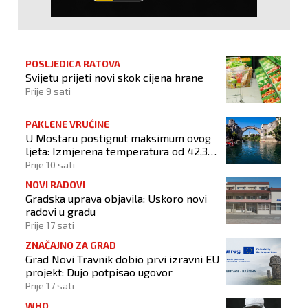
POSLJEDICA RATOVA
Svijetu prijeti novi skok cijena hrane
Prije 9 sati
PAKLENE VRUĆINE
U Mostaru postignut maksimum ovog
ljeta: Izmjerena temperatura od 42,3
stupnja Celzijeva
Prije 10 sati
NOVI RADOVI
Gradska uprava objavila: Uskoro novi
radovi u gradu
Prije 17 sati
ZNAČAJNO ZA GRAD
Grad Novi Travnik dobio prvi izravni EU
projekt: Dujo potpisao ugovor
Prije 17 sati
WHO