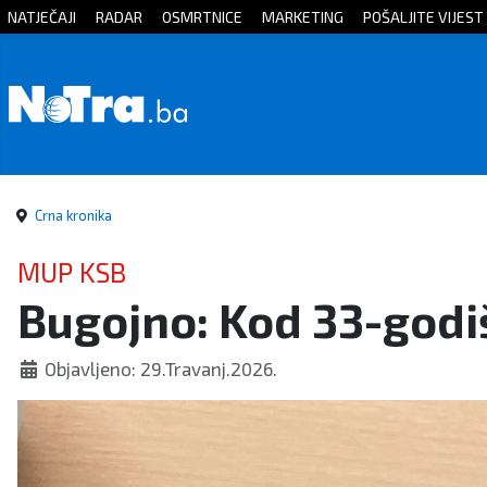
NATJEČAJI
RADAR
OSMRTNICE
MARKETING
POŠALJITE VIJEST
Početna
Vijesti
Sport
Crna kronika
Kultura
MUP KSB
Bugojno: Kod 33-godi
Crna
kronika
Objavljeno: 29.Travanj.2026.
Politika
Zanimljivosti