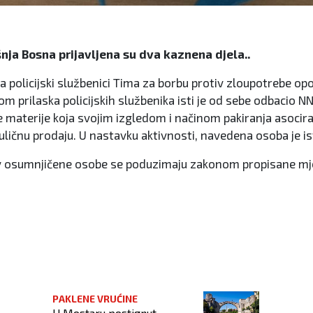
nja Bosna prijavljena su dva kaznena djela..
 policijski službenici Tima za borbu protiv zloupotrebe op
kom prilaska policijskih službenika isti je od sebe odbacio 
kaste materije koja svojim izgledom i načinom pakiranja aso
tzv. uličnu prodaju. U nastavku aktivnosti, navedena osoba j
v osumnjičene osobe se poduzimaju zakonom propisane mjer
PAKLENE VRUĆINE
U Mostaru postignut