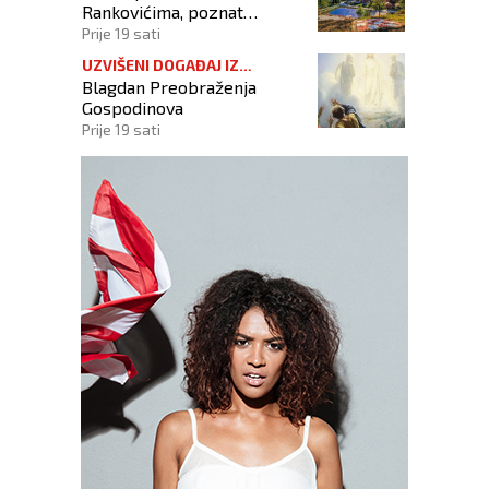
Rankovićima, poznat
raspored prvog dana
Prije 19 sati
UZVIŠENI DOGAĐAJ IZ
Blagdan Preobraženja
KRISTOVA ŽIVOTA
Gospodinova
Prije 19 sati