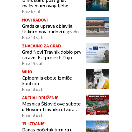
maksimum ovog ljeta:
Izmjerena temperatura od
Prije 6 sati
42,3 stupnja Celzijeva
NOVI RADOVI
Gradska uprava objavila:
Uskoro novi radovi u gradu
Prije 13 sati
ZNAČAJNO ZA GRAD
Grad Novi Travnik dobio prvi
izravni EU projekt: Dujo
potpisao ugovor
Prije 14 sati
WHO
Epidemija ebole izmiče
kontroli
Prije 18 sati
AKCIJA I DRUŽENJE
Mesnica Šišović ove subote
u Novom Travniku otvara
poslovnicu!
Prije 19 sati
13. IZDANJE
Danas početak turnira u