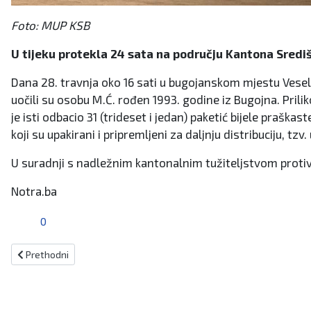
Foto: MUP KSB
U tijeku protekla 24 sata na području Kantona Središ
Dana 28. travnja oko 16 sati u bugojanskom mjestu Vesela
uočili su osobu M.Ć. rođen 1993. godine iz Bugojna. Prili
je isti odbacio 31 (trideset i jedan) paketić bijele praš
koji su upakirani i pripremljeni za daljnju distribuciju, 
U suradnji s nadležnim kantonalnim tužiteljstvom proti
Notra.ba
0
Prethodni članak: Bugojno: Kod 47-godišnjaka pronađene droge!
Prethodni