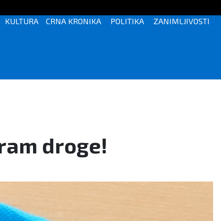
KULTURA
CRNA KRONIKA
POLITIKA
ZANIMLJIVOSTI
gram droge!