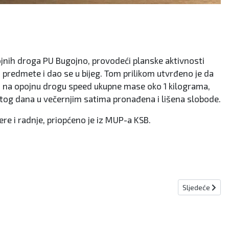
ojnih droga PU Bugojno, provodeći planske aktivnosti
NN predmete i dao se u bijeg. Tom prilikom utvrđeno je da
cira na opojnu drogu speed ukupne mase oko 1 kilograma,
e istog dana u večernjim satima pronađena i lišena slobode.
e i radnje, priopćeno je iz MUP-a KSB.
Sljedeći člana
Sljedeće