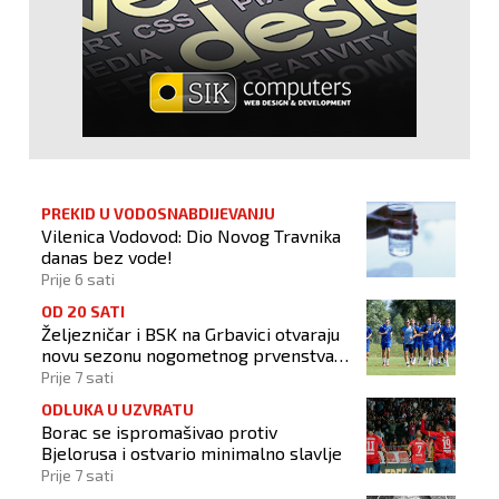
PREKID U VODOSNABDIJEVANJU
Vilenica Vodovod: Dio Novog Travnika
danas bez vode!
Prije 6 sati
OD 20 SATI
Željezničar i BSK na Grbavici otvaraju
novu sezonu nogometnog prvenstva
BiH
Prije 7 sati
ODLUKA U UZVRATU
Borac se ispromašivao protiv
Bjelorusa i ostvario minimalno slavlje
Prije 7 sati