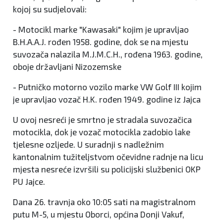
kojoj su sudjelovali:
- Motocikl marke "Kawasaki" kojim je upravljao
B.H.A.A.J. rođen 1958. godine, dok se na mjestu
suvozača nalazila M.J.M.C.H., rođena 1963. godine,
oboje državljani Nizozemske
- Putničko motorno vozilo marke VW Golf III kojim
je upravljao vozač H.K. rođen 1949. godine iz Jajca
U ovoj nesreći je smrtno je stradala suvozačica
motocikla, dok je vozač motocikla zadobio lake
tjelesne ozljede. U suradnji s nadležnim
kantonalnim tužiteljstvom očevidne radnje na licu
mjesta nesreće izvršili su policijski službenici OKP
PU Jajce.
Dana 26. travnja oko 10:05 sati na magistralnom
putu M-5, u mjestu Oborci, općina Donji Vakuf,