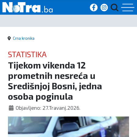
Početna
Crna kronika
Vijesti
STATISTIKA
Sport
Tijekom vikenda 12
prometnih nesreća u
Kultura
Središnjoj Bosni, jedna
Crna
osoba poginula
kronika
Objavljeno: 27.Travanj.2026.
Politika
Zanimljivosti