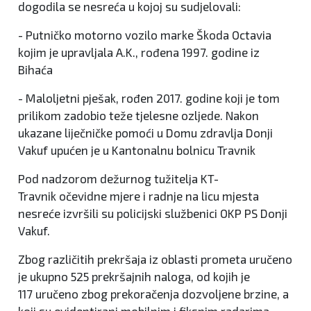
dogodila se nesreća u kojoj su sudjelovali:
- Putničko motorno vozilo marke Škoda Octavia
kojim je upravljala A.K., rođena 1997. godine iz
Bihaća
- Maloljetni pješak, rođen 2017. godine koji je tom
prilikom zadobio teže tjelesne ozljede. Nakon
ukazane liječničke pomoći u Domu zdravlja Donji
Vakuf upućen je u Kantonalnu bolnicu Travnik
Pod nadzorom dežurnog tužitelja KT-
Travnik očevidne mjere i radnje na licu mjesta
nesreće izvršili su policijski službenici OKP PS Donji
Vakuf.
Zbog različitih prekršaja iz oblasti prometa uručeno
je ukupno 525 prekršajnih naloga, od kojih je
117 uručeno zbog prekoračenja dozvoljene brzine, a
koji su evidentirani mobilnim i fiksnim radarima.