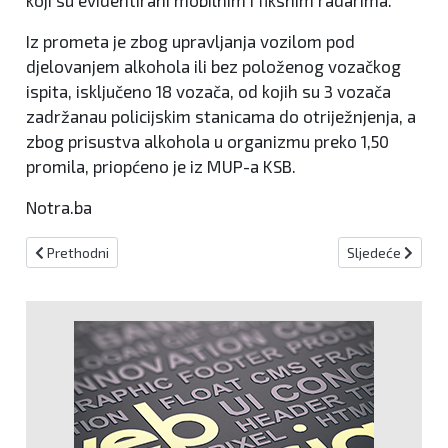
Iz prometa je zbog upravljanja vozilom pod
djelovanjem alkohola ili bez položenog vozačkog
ispita, isključeno 18 vozača, od kojih su 3 vozača
zadržanau policijskim stanicama do otriježnjenja, a
zbog prisustva alkohola u organizmu preko 1,50
promila, priopćeno je iz MUP-a KSB.
Notra.ba
Prethodni članak: SIPA i policija u akciji, pretresa se i ured ministr
Sljedeći članak
Prethodni
Sljedeće