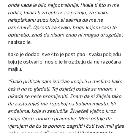
onda kada je bilo najpotrebnije. Hvala ti što si me
rodila, hvala ti za ljubav, za pažnju, za svaku
neisplakanu suzu koju si sakrila da me ne
uznemiriš. Oprosti za svaku brigu kojom sam te
opteretio, znaš da nisam znao ni mogao drugačije",
napisao je.
Kako je dodao, sve što je postigao i svaku pobjedu
koju je ostvario, nosio je kroz želju da ne razočara
majku.
"Svaki pritisak sam izdržao imajući u mislima kako
ćeš ti na to gledati. Taj osjećaj ostaje sa mnom. I
nikada se neće promijeniti. Znam da si živjela tako
da zaslužuješ mir i spokoj na boljem mjestu. Idi
anđelima, koje si zaslužila. Živjećeš vječno kroz
svoju djecu, unuke i praunuke. Meni ostaje da
vjerujem da ću te ponovo zagrliti i čuti tvoj mili glas
kako mi govori: "Čuvaj se, moj Mile",
napisao je