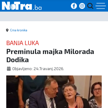
Početna
Crna kronika
Vijesti
BANJA LUKA
Sport
Preminula majka Milorada
Dodika
Kultura
Objavljeno: 24.Travanj.2026.
Crna
kronika
Politika
Zanimljivosti