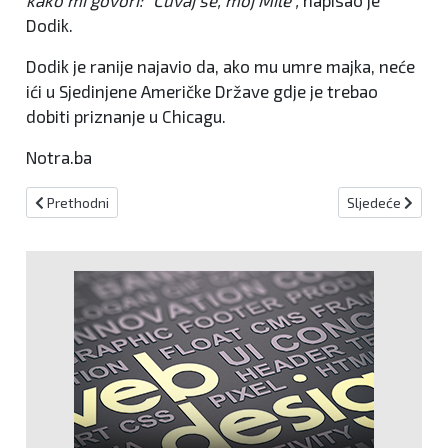
Dodik.
Dodik je ranije najavio da, ako mu umre majka, neće
ići u Sjedinjene Američke Države gdje je trebao
dobiti priznanje u Chicagu.
Notra.ba
Prethodni članak: Tuga u Vitezu: Tijekom nogometne utakmice p
Sljedeći članak
Prethodni
Sljedeće