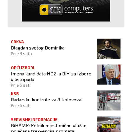
CRKVA
Blagdan svetog Dominika
Prije 3 sata
OPĆI IZBORI
Imena kandidata HDZ-a BiH za izbore
u listopadu
Prije 6 sati
KSB
Radarske kontrole za 8. kolovoza!
Prije 6 sati
SERVISNE INFORMACIJE
BiHAMK: Kolnik mjestimično vlažan,
pojačana frekvencija prometa!