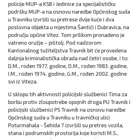
policije MUP-a KSB i Jedinice za specijalističku
podršku MUP-a na osnovu naredbe Općinskog suda
u Travniku izvršili su pretrese dvije kuće i dva
poslovna objekta u mjestima Šantići i Dubravica, na
području općine Vitez. Tom prilikom pronađeno je
vatreno oružje – pištolj. Pod nadzorom
Kantonalnog tužiteljstva Travnik bit će provedena
daljnja kriminalistička obrada nad četiri osobe, i to:
D.M., rođen 1977. godine, D.M., rođen 1983. godine,
I.M., rođen 1974. godine, G.M., rođen 2002. godine
svi iz Viteza.
U sklopu tih aktivnosti policijski službenici Tima za
borbu protiv zloupotrebe opojnih droga PU Travnik i
policijski službenici PS Travnik na osnovu naredbe
Općinskog suda u Travniku u travničkoj ulici
Poturmahala - Šehida 7 izvršili su pretres vozila,
stana i podrumskih prostorija koje koristi M.S.,