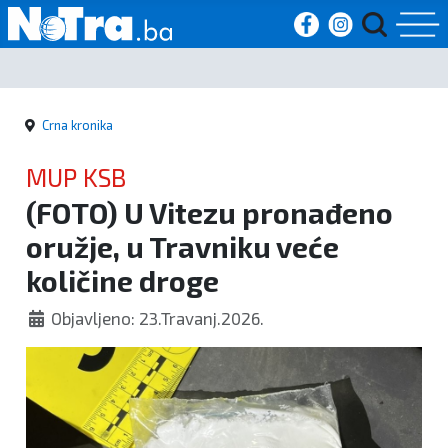
Početna
Crna kronika
Vijesti
MUP KSB
Sport
(FOTO) U Vitezu pronađeno
oružje, u Travniku veće
Kultura
količine droge
Crna
Objavljeno: 23.Travanj.2026.
kronika
Politika
Zanimljivosti