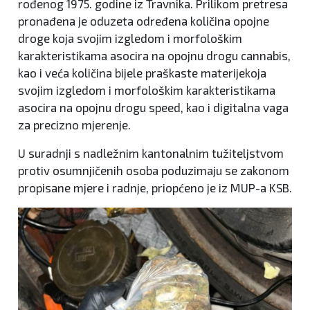
rođenog 1975. godine iz Travnika. Prilikom pretresa
pronađena je oduzeta određena količina opojne
droge koja svojim izgledom i morfološkim
karakteristikama asocira na opojnu drogu cannabis,
kao i veća količina bijele praškaste materijekoja
svojim izgledom i morfološkim karakteristikama
asocira na opojnu drogu speed, kao i digitalna vaga
za precizno mjerenje.
U suradnji s nadležnim kantonalnim tužiteljstvom
protiv osumnjičenih osoba poduzimaju se zakonom
propisane mjere i radnje, priopćeno je iz MUP-a KSB.