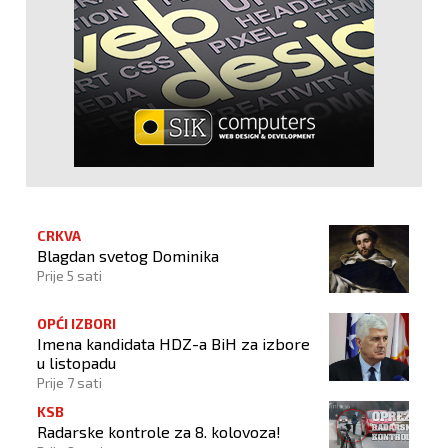
CRKVA
Blagdan svetog Dominika
Prije 5 sati
OPĆI IZBORI
Imena kandidata HDZ-a BiH za izbore
u listopadu
Prije 7 sati
KSB
Radarske kontrole za 8. kolovoza!