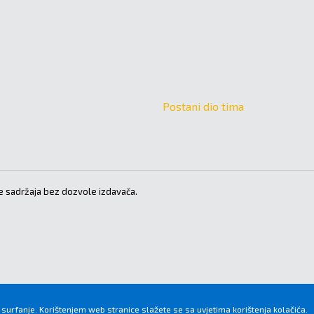
Postani dio tima
 sadržaja bez dozvole izdavača.
 surfanje. Korištenjem web stranice slažete se sa uvjetima korištenja kolačića.