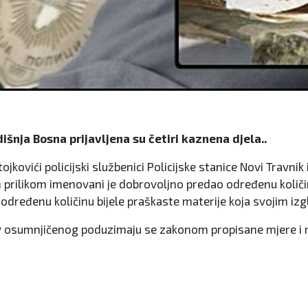
nja Bosna prijavljena su četiri kaznena djela..
kovići policijski službenici Policijske stanice Novi Travnik 
 prilikom imenovani je dobrovoljno predao određenu količi
 određenu količinu bijele praškaste materije koja svojim i
v osumnjičenog poduzimaju se zakonom propisane mjere i r