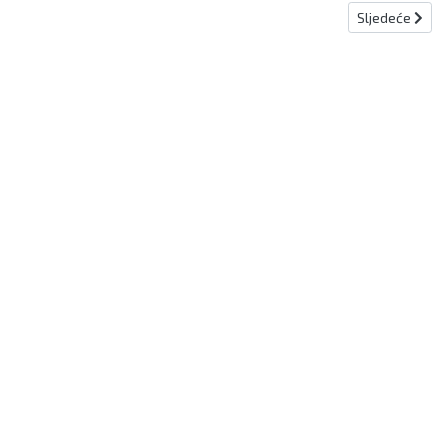
Sljedeći člana
Sljedeće