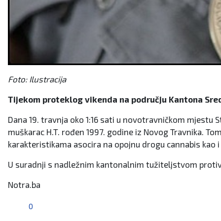
Foto: Ilustracija
Tijekom proteklog vikenda na području Kantona Središ
Dana 19. travnja oko 1:16 sati u novotravničkom mjestu Stoj
muškarac H.T. rođen 1997. godine iz Novog Travnika. Tom
karakteristikama asocira na opojnu drogu cannabis kao i
U suradnji s nadležnim kantonalnim tužiteljstvom proti
Notra.ba
0