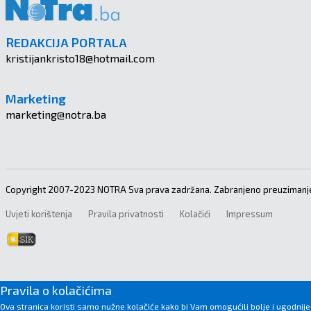
REDAKCIJA PORTALA
kristijankristo18@hotmail.com
Marketing
marketing@notra.ba
Copyright 2007-2023 NOTRA Sva prava zadržana. Zabranjeno preuzimanje
Uvjeti korištenja
Pravila privatnosti
Kolačići
Impressum
Pravila o kolačićima
Ova stranica koristi samo nužne kolačiće kako bi Vam omogućili bolje i ugodnije