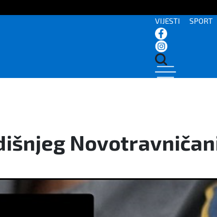
VIJESTI
SPORT
odišnjeg Novotravniča