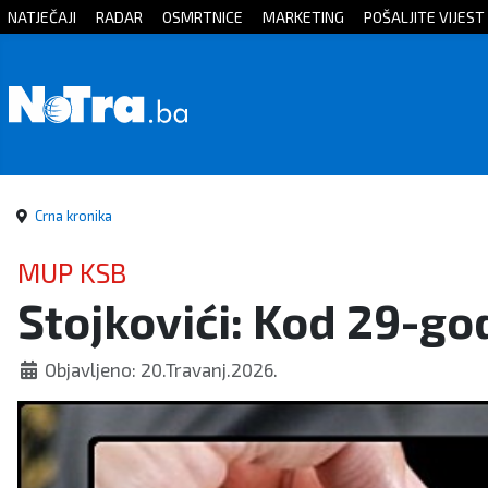
NATJEČAJI
RADAR
OSMRTNICE
MARKETING
POŠALJITE VIJEST
Početna
Vijesti
Sport
Crna kronika
Kultura
MUP KSB
Stojkovići: Kod 29-g
Crna
kronika
Objavljeno: 20.Travanj.2026.
Politika
Zanimljivosti